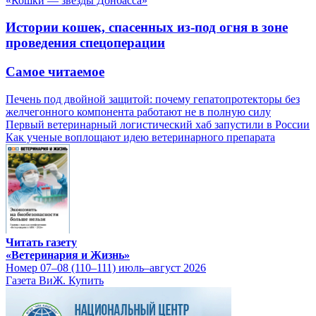
«Кошки — звезды Донбасса»
Истории кошек, спасенных из-под огня в зоне
проведения спецоперации
Самое читаемое
Печень под двойной защитой: почему гепатопротекторы без
желчегонного компонента работают не в полную силу
Первый ветеринарный логистический хаб запустили в России
Как ученые воплощают идею ветеринарного препарата
Читать газету
«Ветеринария и Жизнь»
Номер 07–08 (110–111) июль–август 2026
Газета ВиЖ. Купить