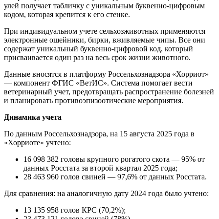
улей получает табличку с уникальным буквенно-цифровым
кодом, которая крепится к его стенке.
При индивидуальном учете сельхозживотных применяются
электронные ошейники, бирки, вживляемые чипы. Все они
содержат уникальный буквенно-цифровой код, который
присваивается один раз на весь срок жизни животного.
Данные вносятся в платформу Россельхознадзора «Хорриот»
— компонент ФГИС «ВетИС». Система помогает вести
ветеринарный учет, предотвращать распространение болезней
и планировать противоэпизоотические мероприятия.
Динамика учета
По данным Россельхознадзора, на 15 августа 2025 года в
«Хорриоте» учтено:
16 098 382 головы крупного рогатого скота — 95% от
данных Росстата за второй квартал 2025 года;
28 463 960 голов свиней — 97,6% от данных Росстата.
Для сравнения: на аналогичную дату 2024 года было учтено:
13 135 958 голов КРС (70,2%);
23 473 121 голова свиней (78%).