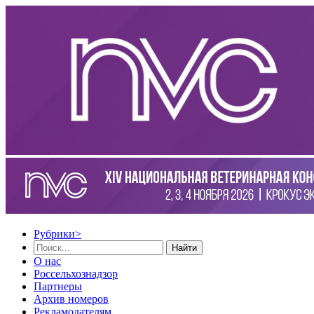
Рубрики
>
Найти
О нас
Россельхознадзор
Партнеры
Архив номеров
Рекламодателям