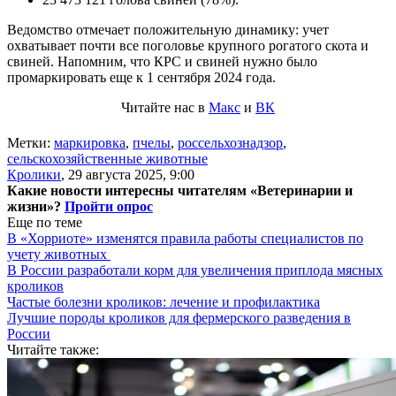
Ведомство отмечает положительную динамику: учет
охватывает почти все поголовье крупного рогатого скота и
свиней. Напомним, что КРС и свиней нужно было
промаркировать еще к 1 сентября 2024 года.
Читайте нас в
Макс
и
ВК
Метки:
маркировка
,
пчелы
,
россельхознадзор
,
сельскохозяйственные животные
Кролики
,
29 августа 2025, 9:00
Какие новости интересны читателям «Ветеринарии и
жизни»?
Пройти опрос
Еще по теме
В «Хорриоте» изменятся правила работы специалистов по
учету животных
В России разработали корм для увеличения приплода мясных
кроликов
Частые болезни кроликов: лечение и профилактика
Лучшие породы кроликов для фермерского разведения в
России
Читайте также: