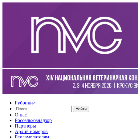
Рубрики
>
Найти
О нас
Россельхознадзор
Партнеры
Архив номеров
Рекламодателям