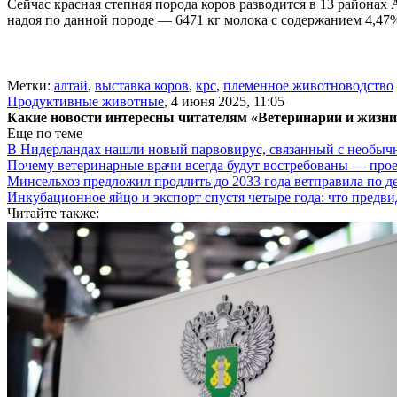
Сейчас красная степная порода коров разводится в 13 районах
надоя по данной породе — 6471 кг молока с содержанием 4,47%
Метки:
алтай
,
выставка коров
,
крс
,
племенное животноводство
Продуктивные животные
,
4 июня 2025, 11:05
Какие новости интересны читателям «Ветеринарии и жизн
Еще по теме
В Нидерландах нашли новый парвовирус, связанный с необыч
Почему ветеринарные врачи всегда будут востребованы — про
Минсельхоз предложил продлить до 2033 года ветправила по д
Инкубационное яйцо и экспорт спустя четыре года: что предви
Читайте также: