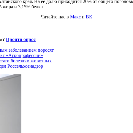
 Алтайского края. На ее долю приходится 20% от общего поголов
 жира и 3,15% белка.
Читайте нас в
Макс
и
ВК
и»?
Пройти опрос
ным заболеванием поросят
ект «Агропрофессии»
есяти болезням животных
дел Россельхознадзор