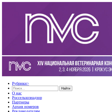
Рубрики
>
Найти
О нас
Россельхознадзор
Партнеры
Архив номеров
Рекламодателям