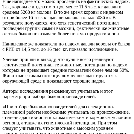
Еще нагляднее это можно проследить на фактических надоях.
Так, коровы с индексом отцов менее 11,5 тыс. кг давали в
среднем 5268 кг молока. В то же время коровы с индексом
отцов более 16 тыс. кг давали молока только 5086 кг. В
результате получается, что хотя генетический потенциал
последней группы самый высокий, фактически же животные
от этих быков показывали более низкую продуктивность.
Наивысшие же показатели по надоям давали коровы от быков
с РИБ от 14,5 тыс. до 16 тыс. кг, показало исследование.
Ученые пришли к выводу, что лучше всего реализуют
генетический потенциал те животные, потенциал по надоям
которых не превышает средние показатели более чем на 50%.
Животные с таким потенциалом лучше адаптируются к
окружающей среде и показывают хорошие надои.
Авторы исследования рекомендуют учитывать и этот
параметр при выборе быков-производителей.
«При отборе быков-производителей для селекционно-
племенной работы необходимо учитывать их происхождение,
степень адаптивности к климатическим и кормовым условиям
региона, а также их генетический потенциал. При этом
следует учитывать, что животные с высоким уровнем
генетического потенциала продуктивности не всегда имеют