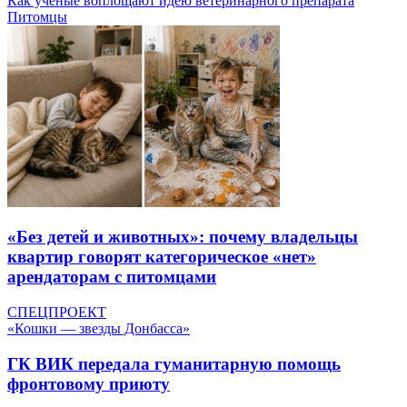
Как ученые воплощают идею ветеринарного препарата
Питомцы
«Без детей и животных»: почему владельцы
квартир говорят категорическое «нет»
арендаторам с питомцами
СПЕЦПРОЕКТ
«Кошки — звезды Донбасса»
ГК ВИК передала гуманитарную помощь
фронтовому приюту