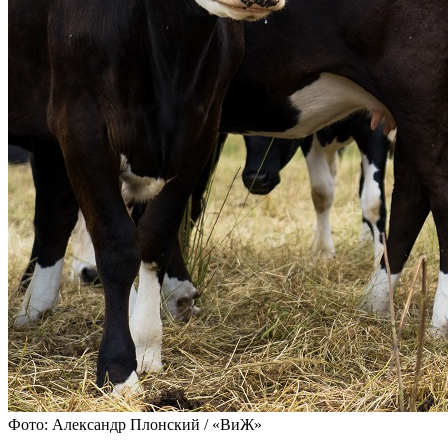
Фото: Александр Плонский / «ВиЖ»