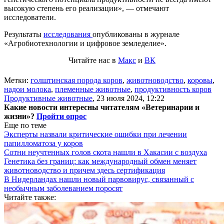
высокую степень его реализации», — отмечают
исследователи.
Результаты
исследования
опубликованы в журнале
«Агробиотехнологии и цифровое земледелие».
Читайте нас в
Макс
и
ВК
Метки:
голштинская порода коров
,
животноводство
,
коровы
,
надои молока
,
племенные животные
,
продуктивность коров
Продуктивные животные
,
23 июля 2024, 12:22
Какие новости интересны читателям «Ветеринарии и
жизни»?
Пройти опрос
Еще по теме
Эксперты назвали критические ошибки при лечении
папилломатоза у коров
Сотни неучтенных голов скота нашли в Хакасии с воздуха
Генетика без границ: как международный обмен меняет
животноводство и причем здесь сертификация
В Нидерландах нашли новый парвовирус, связанный с
необычным заболеванием поросят
Читайте также: