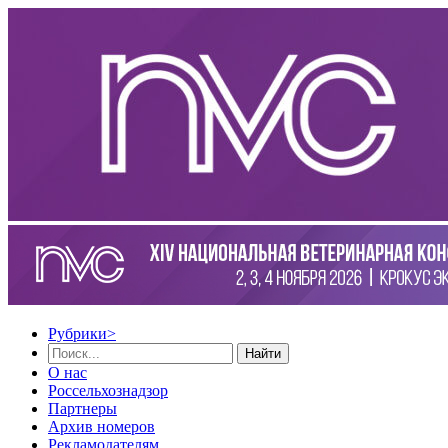
Рубрики
>
Найти
О нас
Россельхознадзор
Партнеры
Архив номеров
Рекламодателям