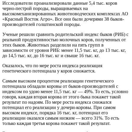
Исследователи проанализировали данные 5,4 тыс. коров
черно-пестрой породы, выращиваемых на
высокомеханизированных животноводческих комплексах АО
«Красный Восток Агро». Все они были дочерями 38 быков-
производителей голштинской породы.
Ученые решили сравнить родительский индекс быков (РИБ) с
реальной продуктивностью молочных коров, полученных от
этих быков. Животных разделили на пять групп в
зависимости от уровня РИБ: менее 11,5 тыс. кг, до 13 тыс. кг,
до 14,5 тыс. кг, до 16 тыс. кг и свыше 16 тыс. кг.
Оказалось, что по мере роста индекса реализация
генетического потенциала у коров снижается.
Самым высоким процентом реализации генетического
потенциала обладали коровы от быков-производителей с
индексом по удою менее 11,5 тыс. кг — 49%. То есть, условно
говоря, каждая вторая корова от этого быка покажет такой
результат по надоям. По мере роста индекса снижался
потенциал его реализации у дочери-коровы. При самом
высоком индексе, порядка 16 тыс. кг, потенциал его
реализации оказался самым низким — всего 31%. То есть
только каждая третья корова покажет такой результат.