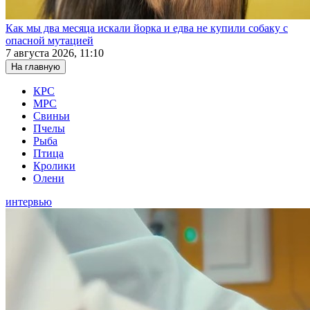
Как мы два месяца искали йорка и едва не купили собаку с
опасной мутацией
7 августа 2026, 11:10
На главную
КРС
МРС
Свиньи
Пчелы
Рыба
Птица
Кролики
Олени
интервью