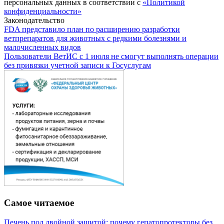
персональных данных в соответствии с
«Политикой
конфиденциальности»
Законодательство
FDA представило план по расширению разработки
ветпрепаратов для животных с редкими болезнями и
малочисленных видов
Пользователи ВетИС с 1 июля не смогут выполнять операции
без привязки учетной записи к Госуслугам
Самое читаемое
Печень под двойной защитой: почему гепатопротекторы без