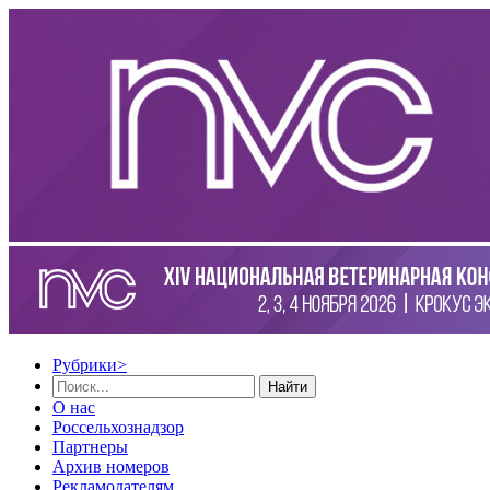
Рубрики
>
Найти
О нас
Россельхознадзор
Партнеры
Архив номеров
Рекламодателям