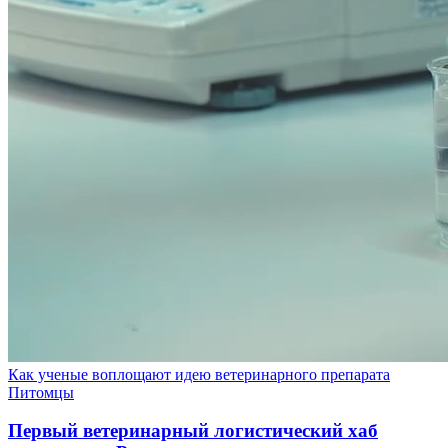
Как ученые воплощают идею ветеринарного препарата
Питомцы
Первый ветеринарный логистический хаб