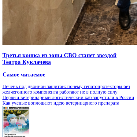
Третья кошка из зоны СВО станет звездой
Театра Куклачева
Самое читаемое
Печень под двойной защитой: почему гепатопротекторы без
желчегонного компонента работают не в полную силу
Первый ветеринарный логистический хаб запустили в России
Как ученые воплощают идею ветеринарного препарата