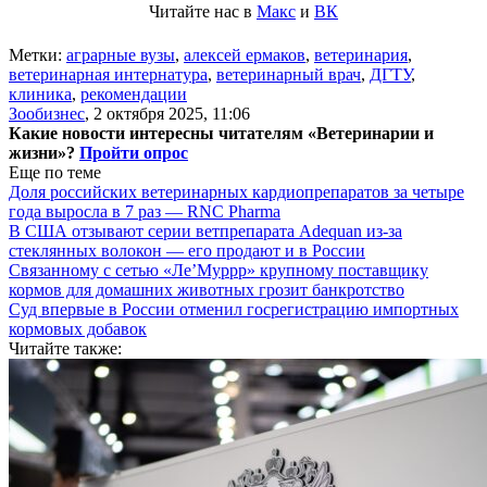
Читайте нас в
Макс
и
ВК
Метки:
аграрные вузы
,
алексей ермаков
,
ветеринария
,
ветеринарная интернатура
,
ветеринарный врач
,
ДГТУ
,
клиника
,
рекомендации
Зообизнес
,
2 октября 2025, 11:06
Какие новости интересны читателям «Ветеринарии и
жизни»?
Пройти опрос
Еще по теме
Доля российских ветеринарных кардиопрепаратов за четыре
года выросла в 7 раз — RNC Pharma
В США отзывают серии ветпрепарата Adequan из-за
стеклянных волокон — его продают и в России
Связанному с сетью «Ле’Муррр» крупному поставщику
кормов для домашних животных грозит банкротство
Суд впервые в России отменил госрегистрацию импортных
кормовых добавок
Читайте также: