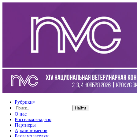
Рубрики
>
Найти
О нас
Россельхознадзор
Партнеры
Архив номеров
Рекламодателям