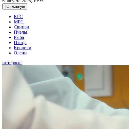
6 августа 2026, 10:35
На главную
КРС
МРС
Свиньи
Пчелы
Рыба
Птица
Кролики
Олени
интервью