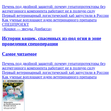
Печень под двойной защитой: почему гепатопротекторы без
желчегонного компонента работают не в полную силу
Первый ветеринарный логистический хаб запустили в России
Как ученые воплощают идею ветеринарного препарата
СПЕЦПРОЕКТ
«Кошки — звезды Донбасса»
Истории кошек, спасенных из-под огня в зоне
проведения спецоперации
Самое читаемое
Печень под двойной защитой: почему гепатопротекторы без
желчегонного компонента работают не в полную силу
Первый ветеринарный логистический хаб запустили в России
Как ученые воплощают идею ветеринарного препарата