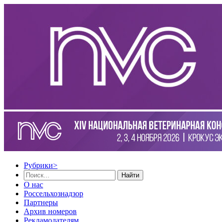
Рубрики
>
Найти
О нас
Россельхознадзор
Партнеры
Архив номеров
Рекламодателям