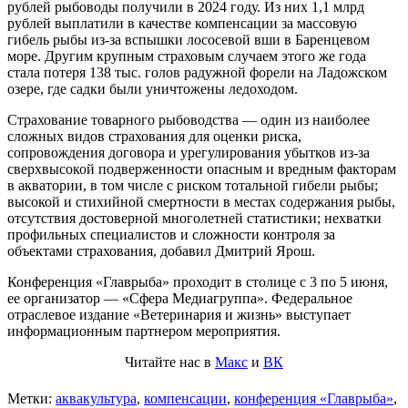
рублей рыбоводы получили в 2024 году. Из них 1,1 млрд
рублей выплатили в качестве компенсации за массовую
гибель рыбы из-за вспышки лососевой вши в Баренцевом
море. Другим крупным страховым случаем этого же года
стала потеря 138 тыс. голов радужной форели на Ладожском
озере, где садки были уничтожены ледоходом.
Страхование товарного рыбоводства — один из наиболее
сложных видов страхования для оценки риска,
сопровождения договора и урегулирования убытков из-за
сверхвысокой подверженности опасным и вредным факторам
в акватории, в том числе с риском тотальной гибели рыбы;
высокой и стихийной смертности в местах содержания рыбы,
отсутствия достоверной многолетней статистики; нехватки
профильных специалистов и сложности контроля за
объектами страхования, добавил Дмитрий Ярош.
Конференция «Главрыба» проходит в столице с 3 по 5 июня,
ее организатор — «Сфера Медиагруппа». Федеральное
отраслевое издание «Ветеринария и жизнь» выступает
информационным партнером мероприятия.
Читайте нас в
Макс
и
ВК
Метки:
аквакультура
,
компенсации
,
конференция «Главрыба»
,