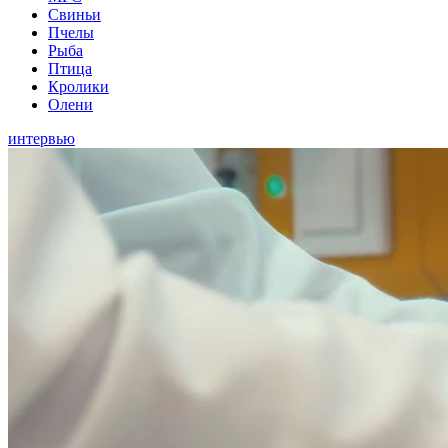
Свиньи
Пчелы
Рыба
Птица
Кролики
Олени
интервью