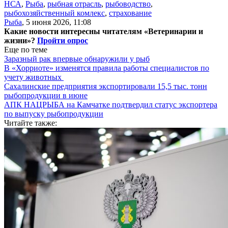
НСА
,
Рыба
,
рыбная отрасль
,
рыбоводство
,
рыбохозяйственный комлекс
,
страхование
Рыба
,
5 июня 2026, 11:08
Какие новости интересны читателям «Ветеринарии и
жизни»?
Пройти опрос
Еще по теме
Заразный рак впервые обнаружили у рыб
В «Хорриоте» изменятся правила работы специалистов по
учету животных
Сахалинские предприятия экспортировали 15,5 тыс. тонн
рыбопродукции в июне
АПК НАЦРЫБА на Камчатке подтвердил статус экспортера
по выпуску рыбопродукции
Читайте также: