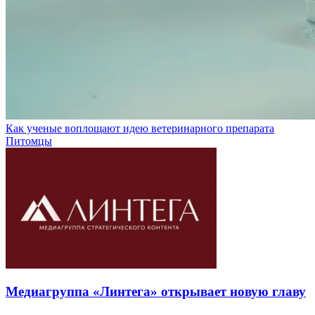
Как ученые воплощают идею ветеринарного препарата
Питомцы
Медиагруппа «Линтега» открывает новую главу