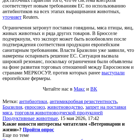
достаточных гарантий того, что её система контроля
соответствует новым требованиям ЕС по использованию
антибиотиков на всех этапах выращивания животных,
уточняет
Reuters.
Ограничения затронут поставки говядины, мяса птицы, яиц,
живых животных и ряда других товаров. В Брюсселе
подчеркнули, что экспорт может быть возобновлен после
подтверждения соответствия продукции европейским
санитарным требованиям. Власти Бразилии уже заявили, что
намерены оспаривать решение ЕС. Ситуация вызвала
широкий резонанс, поскольку ограничения были объявлены
на фоне развития торговых отношений между Евросоюзом и
странами МЕРКОСУР, против которых ранее
выступали
европейские фермеры.
Читайте нас в
Макс
и
ВК
Метки:
антибиотики
,
антимикробная резистентность
,
Бразилия
,
евросоюз
,
животноводство
,
запрет на поставки
мяса
,
торговля животноводческой продукцией
Продуктивные животные
,
15 мая 2026, 17:42
Какие новости интересны читателям «Ветеринарии и
жизни»?
Пройти опрос
Еще по теме