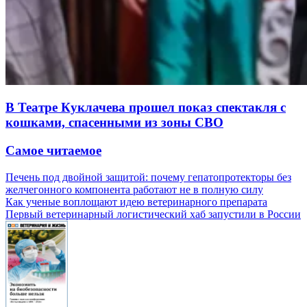
В Театре Куклачева прошел показ спектакля с
кошками, спасенными из зоны СВО
Самое читаемое
Печень под двойной защитой: почему гепатопротекторы без
желчегонного компонента работают не в полную силу
Как ученые воплощают идею ветеринарного препарата
Первый ветеринарный логистический хаб запустили в России