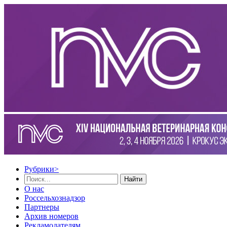
Рубрики
>
Найти
О нас
Россельхознадзор
Партнеры
Архив номеров
Рекламодателям