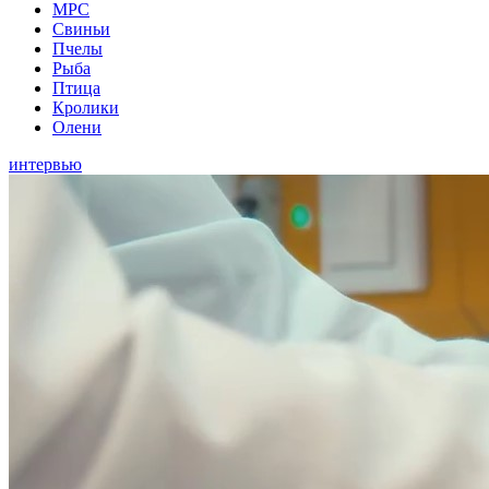
МРС
Свиньи
Пчелы
Рыба
Птица
Кролики
Олени
интервью