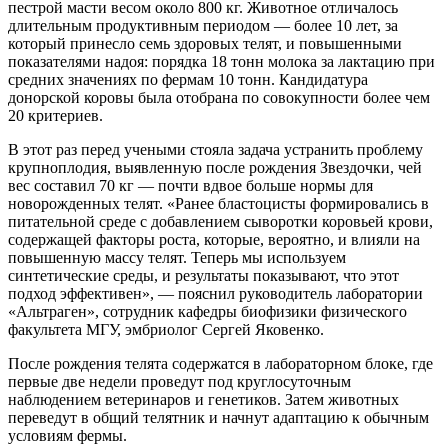
пестрой масти весом около 800 кг. Животное отличалось
длительным продуктивным периодом — более 10 лет, за
который принесло семь здоровых телят, и повышенными
показателями надоя: порядка 18 тонн молока за лактацию при
средних значениях по фермам 10 тонн. Кандидатура
донорской коровы была отобрана по совокупности более чем
20 критериев.
В этот раз перед учеными стояла задача устранить проблему
крупноплодия, выявленную после рождения Звездочки, чей
вес составил 70 кг — почти вдвое больше нормы для
новорожденных телят. «Ранее бластоцисты формировались в
питательной среде с добавлением сыворотки коровьей крови,
содержащей факторы роста, которые, вероятно, и влияли на
повышенную массу телят. Теперь мы используем
синтетические среды, и результаты показывают, что этот
подход эффективен», — пояснил руководитель лаборатории
«Альтраген», сотрудник кафедры биофизики физического
факультета МГУ, эмбриолог Сергей Яковенко.
После рождения телята содержатся в лабораторном блоке, где
первые две недели проведут под круглосуточным
наблюдением ветеринаров и генетиков. Затем животных
переведут в общий телятник и начнут адаптацию к обычным
условиям фермы.