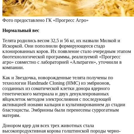
Фото предоставлено ГК «Прогресс Агро»
Нормальный вес
Телята родились весом 32,5 и 56 кг, их назвали Милкой и
Искоркой. Они пополнили формирующееся стадо
клонированных коров. Их появление стало очередным этапом
биотехнологической программы, реализуемой «Прогресс
агро» совместно с лабораторией «Альтраген», уточнили в
компании.
Как и Звездочка, новорожденные телята получены по
технологии Handmade Сloning (HMC) из эмбрионов,
созданных из соматической клетки донора ядерного
генетического материала и двух денуклеированных
яйцеклеток методом электрослияния с последующей
активацией ионами кальция и культивированием до стадии
бластоцисты. Эмбрионы были перенесены суррогатным
матерям.
Донором ядер для всех трех животных стала
высокопродуктивная корова голштинской породы черно-