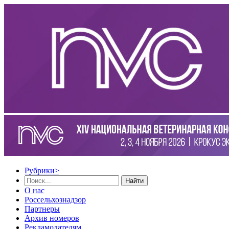
Рубрики
>
Найти
О нас
Россельхознадзор
Партнеры
Архив номеров
Рекламодателям