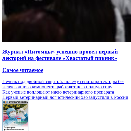
Журнал «Питомцы» успешно провел первый
лекторий на фестивале «Хвостатый пикник»
Самое читаемое
Печень под двойной защитой: почему гепатопротекторы без
желчегонного компонента работают не в полную силу
Как ученые воплощают идею ветеринарного препарата
Первый ветеринарный логистический хаб запустили в России