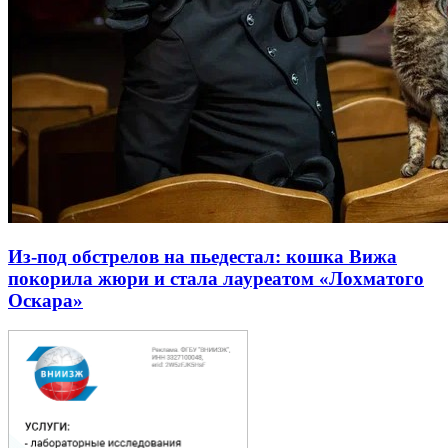
Из-под обстрелов на пьедестал: кошка Вижа
покорила жюри и стала лауреатом «Лохматого
Оскара»