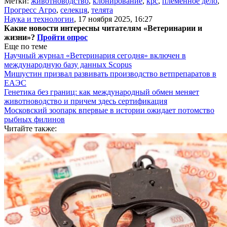
Метки:
животноводство
,
клонирование
,
крс
,
племенное дело
,
Прогресс Агро
,
селекця
,
телята
Наука и технологии
,
17 ноября 2025, 16:27
Какие новости интересны читателям «Ветеринарии и
жизни»?
Пройти опрос
Еще по теме
Научный журнал «Ветеринария сегодня» включен в
международную базу данных Scopus
Мишустин призвал развивать производство ветпрепаратов в
ЕАЭС
Генетика без границ: как международный обмен меняет
животноводство и причем здесь сертификация
Московский зоопарк впервые в истории ожидает потомство
рыбных филинов
Читайте также: