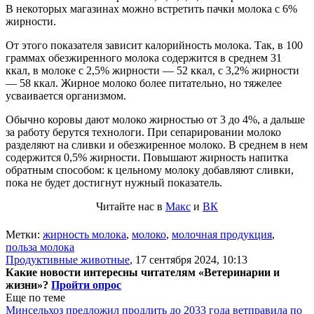
В некоторых магазинах можно встретить пачки молока с 6%
жирности.
От этого показателя зависит калорийность молока. Так, в 100
граммах обезжиренного молока содержится в среднем 31
ккал, в молоке с 2,5% жирности — 52 ккал, с 3,2% жирности
— 58 ккал. Жирное молоко более питательно, но тяжелее
усваивается организмом.
Обычно коровы дают молоко жирностью от 3 до 4%, а дальше
за работу берутся технологи. При сепарировании молоко
разделяют на сливки и обезжиренное молоко. В среднем в нем
содержится 0,5% жирности. Повышают жирность напитка
обратным способом: к цельному молоку добавляют сливки,
пока не будет достигнут нужный показатель.
Читайте нас в
Макс
и
ВК
Метки:
жирность молока
,
молоко
,
молочная продукция
,
польза молока
Продуктивные животные
,
17 сентября 2024, 10:13
Какие новости интересны читателям «Ветеринарии и
жизни»?
Пройти опрос
Еще по теме
Минсельхоз предложил продлить до 2033 года ветправила по