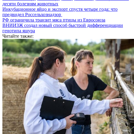
десяти болезням животных
Инкубационное яйцо и экспорт спустя четыре года: что
предвидел Россельхознадзор
РФ ограничила транзит мяса птицы из Евросоюза
ВНИИЗЖ создал новый способ быстрой дифференциации
генотипа ящура
Читайте также: