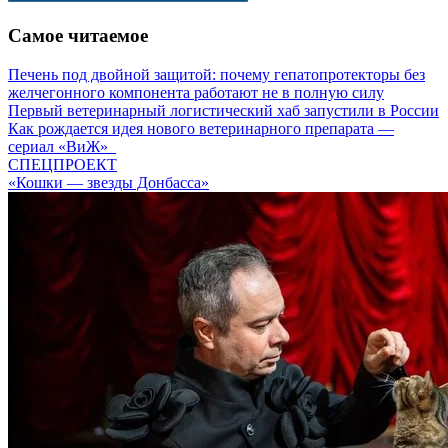
Самое читаемое
Печень под двойной защитой: почему гепатопротекторы без
желчегонного компонента работают не в полную силу
Первый ветеринарный логистический хаб запустили в России
Как рождается идея нового ветеринарного препарата —
сериал «ВиЖ»
СПЕЦПРОЕКТ
«Кошки — звезды Донбасса»