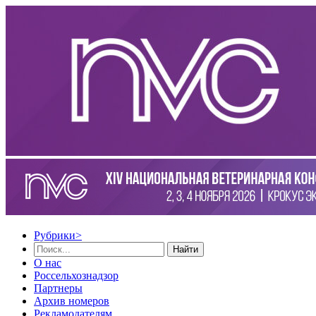
Рубрики
>
Найти
О нас
Россельхознадзор
Партнеры
Архив номеров
Рекламодателям