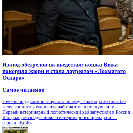
Из-под обстрелов на пьедестал: кошка Вижа
покорила жюри и стала лауреатом «Лохматого
Оскара»
Самое читаемое
Печень под двойной защитой: почему гепатопротекторы без
желчегонного компонента работают не в полную силу
Первый ветеринарный логистический хаб запустили в России
Как рождается идея нового ветеринарного препарата —
сериал «ВиЖ»