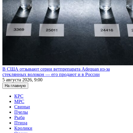
В США отзывают серии ветпрепарата Adequan из-за
стеклянных волокон — его продают и в России
5 августа 2026, 9:00
На главную
КРС
МРС
Свиньи
Пчелы
Рыба
Птица
Кролики