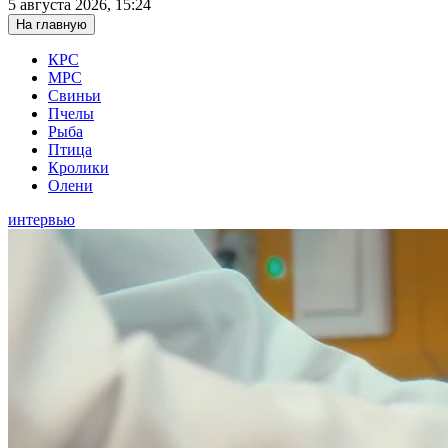
5 августа 2026, 15:24
На главную
КРС
МРС
Свиньи
Пчелы
Рыба
Птица
Кролики
Олени
интервью