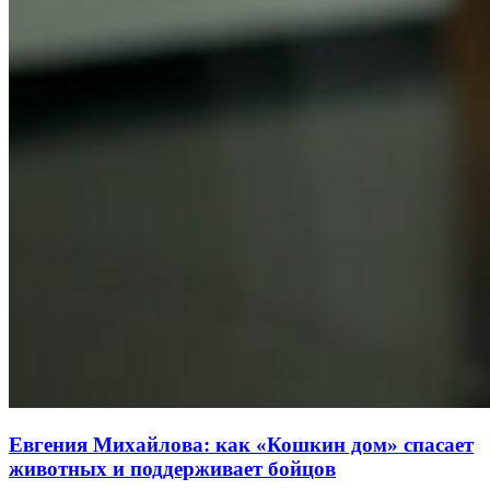
Евгения Михайлова: как «Кошкин дом» спасает
животных и поддерживает бойцов