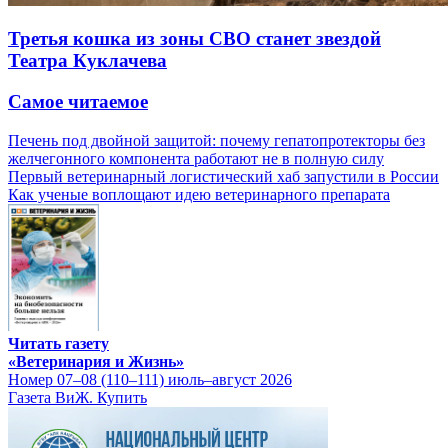
Третья кошка из зоны СВО станет звездой
Театра Куклачева
Самое читаемое
Печень под двойной защитой: почему гепатопротекторы без
желчегонного компонента работают не в полную силу
Первый ветеринарный логистический хаб запустили в России
Как ученые воплощают идею ветеринарного препарата
Читать газету
«Ветеринария и Жизнь»
Номер 07–08 (110–111) июль–август 2026
Газета ВиЖ. Купить