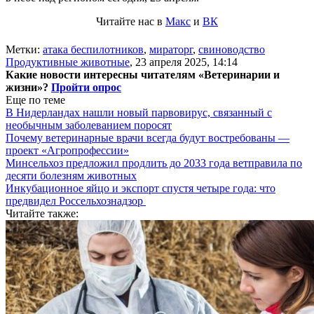
Читайте нас в
Макс
и
ВК
Метки:
атака беспилотников
,
мираторг
,
свиноводство
Продуктивные животные
,
23 апреля 2025, 14:14
Какие новости интересны читателям «Ветеринарии и
жизни»?
Пройти опрос
Еще по теме
В Нидерландах нашли новый парвовирус, связанный с
необычным заболеванием поросят
Почему ветеринарные врачи всегда будут востребованы —
проект «Агропрофессии»
Минсельхоз предложил продлить до 2033 года ветправила по
десяти болезням животных
Инкубационное яйцо и экспорт спустя четыре года: что
предвидел Россельхознадзор
Читайте также: