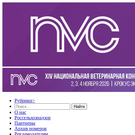
Рубрики
>
Найти
О нас
Россельхознадзор
Партнеры
Архив номеров
Рекламодателям