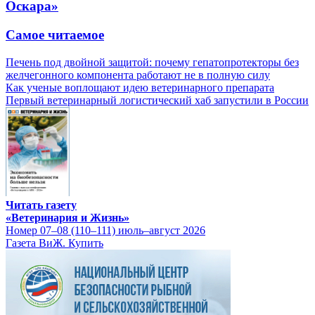
Оскара»
Самое читаемое
Печень под двойной защитой: почему гепатопротекторы без
желчегонного компонента работают не в полную силу
Как ученые воплощают идею ветеринарного препарата
Первый ветеринарный логистический хаб запустили в России
Читать газету
«Ветеринария и Жизнь»
Номер 07–08 (110–111) июль–август 2026
Газета ВиЖ. Купить