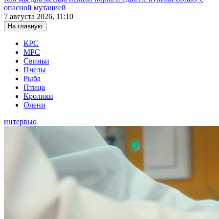
опасной мутацией
7 августа 2026, 11:10
На главную
КРС
МРС
Свиньи
Пчелы
Рыба
Птица
Кролики
Олени
интервью