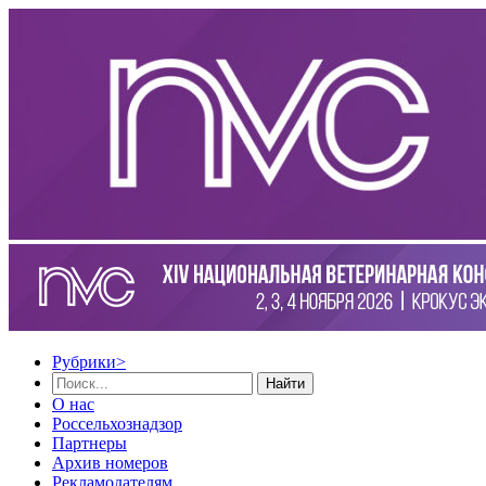
Рубрики
>
Найти
О нас
Россельхознадзор
Партнеры
Архив номеров
Рекламодателям