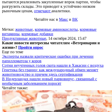
пытаются реализовать закупленные впрок партии, чтобы
разгрузить склады. Это приводит к устойчиво низким
рыночным ценам,
отмечают
аналитики.
Читайте нас в
Макс
и
ВК
Метки:
животные
,
кормовые аминокислоты
,
кормовые
витамины
,
кормовые добавки
Продуктивные животные
,
14 октября 2024, 15:47
Какие новости интересны читателям «Ветеринарии и
жизни»?
Пройти опрос
Еще по теме
Эксперты назвали критические ошибки при лечении
папилломатоза у коров
Сотни неучтенных голов скота нашли в Хакасии с воздуха
Генетика без границ: как международный обмен меняет
животноводство и причем здесь сертификация
В Нидерландах нашли новый парвовирус, связанный с
необычным заболеванием поросят
Читайте также: