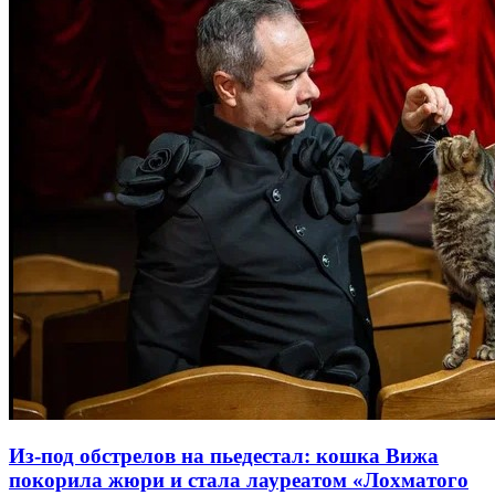
Из-под обстрелов на пьедестал: кошка Вижа
покорила жюри и стала лауреатом «Лохматого