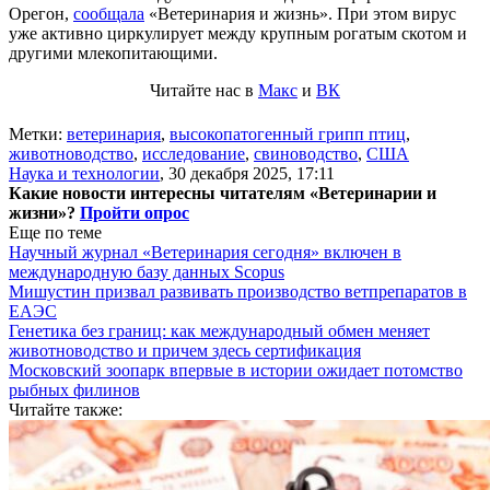
Орегон,
сообщала
«Ветеринария и жизнь». При этом вирус
уже активно циркулирует между крупным рогатым скотом и
другими млекопитающими.
Читайте нас в
Макс
и
ВК
Метки:
ветеринария
,
высокопатогенный грипп птиц
,
животноводство
,
исследование
,
свиноводство
,
США
Наука и технологии
,
30 декабря 2025, 17:11
Какие новости интересны читателям «Ветеринарии и
жизни»?
Пройти опрос
Еще по теме
Научный журнал «Ветеринария сегодня» включен в
международную базу данных Scopus
Мишустин призвал развивать производство ветпрепаратов в
ЕАЭС
Генетика без границ: как международный обмен меняет
животноводство и причем здесь сертификация
Московский зоопарк впервые в истории ожидает потомство
рыбных филинов
Читайте также: