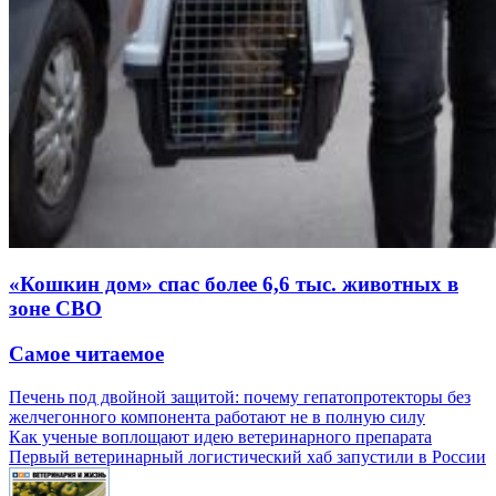
«Кошкин дом» спас более 6,6 тыс. животных в
зоне СВО
Самое читаемое
Печень под двойной защитой: почему гепатопротекторы без
желчегонного компонента работают не в полную силу
Как ученые воплощают идею ветеринарного препарата
Первый ветеринарный логистический хаб запустили в России