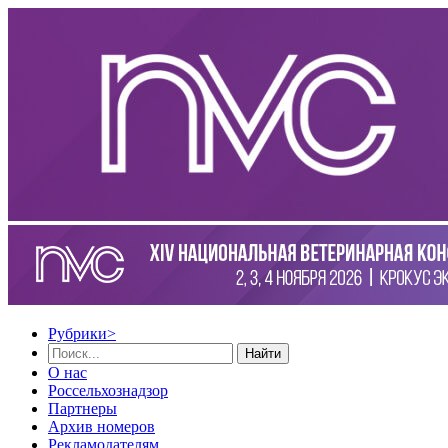
Рубрики
>
Найти
О нас
Россельхознадзор
Партнеры
Архив номеров
Рекламодателям