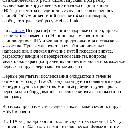
Свиноводческая отрасль США запускает программу
исследования вируса высокопатогенного гриппа птиц
(H5N1), несмотря на единичные случаи его выявления у
свиней. Объем инвестиций составит 4 млн долларов,
сообщает отраслевой ресурс eFeedLink.
По
данным
Центра информации о здоровье свиней, проект
реализуется совместно с Национальным советом по
свиноводству США и Фондом продовольствия и сельского
хозяйства. Программа охватывает 10 приоритетных
направлений, включая изучение путей передачи вируса,
разработку вакцин и перекрестной защиты, вопросы
межвидового распространения, биобезопасности и возможной
передачи вируса через молочные железы.
Первые результаты исследований ожидаются в течение
ближайшего года. В 2026 году планируется объявить второй
конкурс научных проектов. Например, будет изучена роль
персонала и оборудования в переносе вируса с площадки на
площадку.
В рамках программы исследуют также выживаемость вируса
H5N1 в навозе.
В США зафиксирован лишь один случай выявления H5N1 у
свиней — в 2024 году на животноводческой ферме в штате