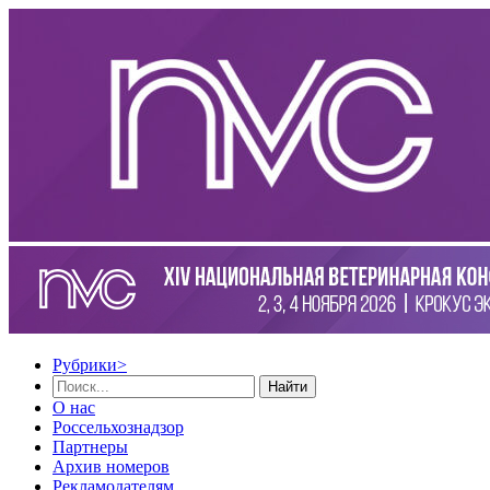
Рубрики
>
Найти
О нас
Россельхознадзор
Партнеры
Архив номеров
Рекламодателям