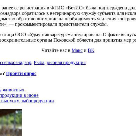
й, ранее ее регистрация в ФГИС «ВетИС» была подтверждена до
ознадзора обратилось в ветеринарную службу субъекта для ис
домство обратило внимание на необходимость усиления контрол
сти», — прокомментировали представители службы.
го лица ООО «Удмуртакваресурс» аннулирована. О факте выпуск
охранительные органы Псковской области для принятия мер р
Читайте нас в
Макс
и
ВК
ссельхознадзор
,
Рыба
,
рыбная продукция
и»?
Пройти опрос
ту животных
опродукции в июне
о выпуску рыбопродукции