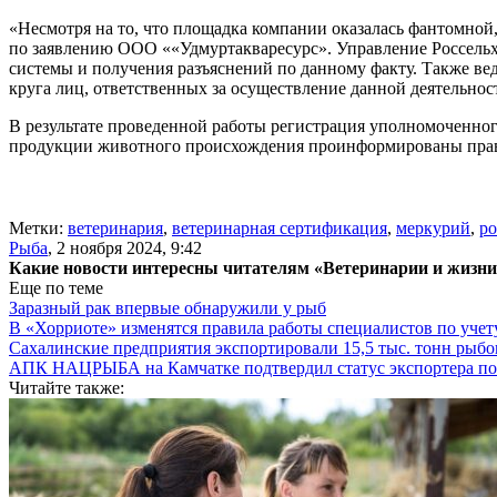
«Несмотря на то, что площадка компании оказалась фантомно
по заявлению ООО ««Удмуртакваресурс». Управление Россельх
системы и получения разъяснений по данному факту. Также ве
круга лиц, ответственных за осуществление данной деятельно
В результате проведенной работы регистрация уполномоченно
продукции животного происхождения проинформированы право
Метки:
ветеринария
,
ветеринарная сертификация
,
меркурий
,
ро
Рыба
,
2 ноября 2024, 9:42
Какие новости интересны читателям «Ветеринарии и жизн
Еще по теме
Заразный рак впервые обнаружили у рыб
В «Хорриоте» изменятся правила работы специалистов по уче
Сахалинские предприятия экспортировали 15,5 тыс. тонн рыб
АПК НАЦРЫБА на Камчатке подтвердил статус экспортера п
Читайте также: