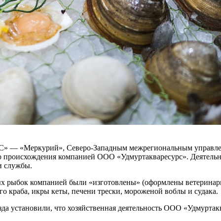
С» — «Меркурий», Северо-Западным межрегиональным управлени
 происхождения компанией ООО «Удмуртакваресурс». Деятельнос
и службы.
ных рыбок компанией были «изготовлены» (оформлены ветерина
го краба, икры кеты, печени трески, мороженой воблы и судака.
а установили, что хозяйственная деятельность ООО «Удмуртакв