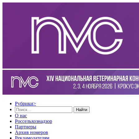
Рубрики
>
Найти
О нас
Россельхознадзор
Партнеры
Архив номеров
Рекламодателям