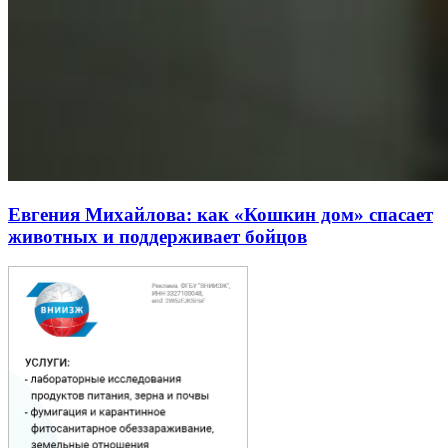
Евгения Михайлова: как «Кошкин дом» спасает
животных и поддерживает бойцов