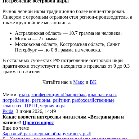
Потребление осетровой икры
Рынок черной икры традиционно более концентрирован.
Лидером с огромным отрывом стал регион-производитель, а
также крупнейшие мегаполисы:
Астраханская область — 10,7 грамма на человека;
Москва — 2 грамма;
Московская область, Костромская область, Санкт-
Петербург — по 0,8 грамма на человека.
В остальных субъектах РФ потребление осетровой икры
практически отсутствует и находится в пределах от 0 до 0,3
грамма на жителя.
Читайте нас в
Макс
и
ВК
Метки:
икра
,
конференция «Главрыба»
,
красная икра
,
потребление
,
регионы
,
рейтинг
,
рыбохозяйственные
комплкес
,
ЦРПТ
,
черная икра
Рыба
,
3 июня 2026, 14:49
Какие новости интересны читателям «Ветеринарии и
жизни»?
Пройти опрос
Еще по теме
Заразный рак впервые обнаружили у рыб