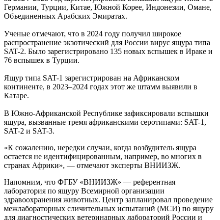
Германии, Турции, Китае, Южной Корее, Индонезии, Омане,
Объединенных Арабских Эмиратах.
Ученые отмечают, что в 2024 году получил широкое
распространение экзотический для России вирус ящура типа
SAT-2. Было зарегистрировано 135 новых вспышек в Ираке и
76 вспышек в Турции.
Ящур типа SAT-1 зарегистрирован на Африканском
континенте, в 2023–2024 годах этот же штамм выявили в
Катаре.
В Южно-Африканской Республике зафиксировали вспышки
ящура, вызванные тремя африканскими серотипами: SAT-1,
SAT-2 и SAT-3.
«К сожалению, нередки случаи, когда возбудитель ящура
остается не идентифицированным, например, во многих в
странах Африки», — отмечают эксперты ВНИИЗЖ.
Напомним, что ФГБУ «ВНИИЗЖ» — референтная
лаборатория по ящуру Всемирной организации
здравоохранения животных. Центр запланировал проведение
межлабораторных сличительных испытаний (МСИ) по ящуру
для диагностических ветеринарных лабораторий России и