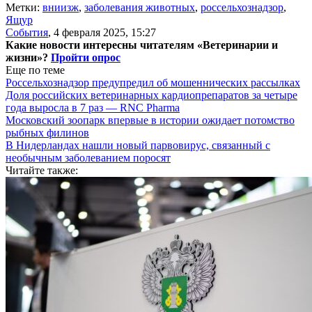
Метки:
вниизж
,
заболевания животных
,
россельхознадзор
,
Ящур
События
,
4 февраля 2025, 15:27
Какие новости интересны читателям «Ветеринарии и
жизни»?
Пройти опрос
Еще по теме
Россельхознадзор предупредил об мошеннических рассылках
Доля российских ветеринарных кардиопрепаратов за четыре
года выросла в 7 раз — RNC Pharma
Московский зоопарк впервые в истории ожидает потомство
рыбных филинов
В Нидерландах нашли новый парвовирус, связанный с
необычным заболеванием поросят
Читайте также: