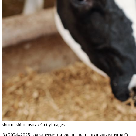
Фото: shironosov / GettyImages
За 2024–2025 год зарегистрированы вспышки ящура типа О в