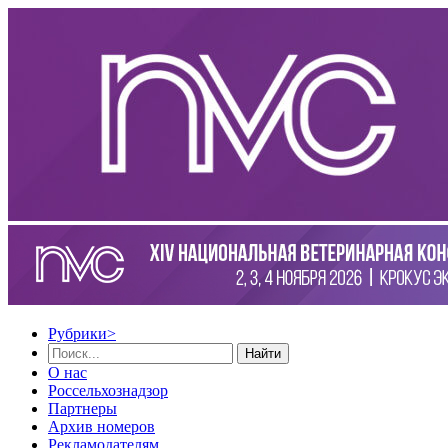
Рубрики
>
Найти
О нас
Россельхознадзор
Партнеры
Архив номеров
Рекламодателям