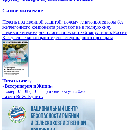
Самое читаемое
Печень под двойной защитой: почему гепатопротекторы без
желчегонного компонента работают не в полную силу
Первый ветеринарный логистический хаб запустили в России
Как ученые воплощают идею ветеринарного препарата
Читать газету
«Ветеринария и Жизнь»
Номер 07–08 (110–111) июль–август 2026
Газета ВиЖ. Купить