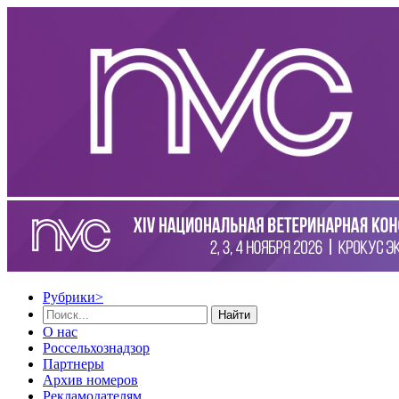
Рубрики
>
Найти
О нас
Россельхознадзор
Партнеры
Архив номеров
Рекламодателям