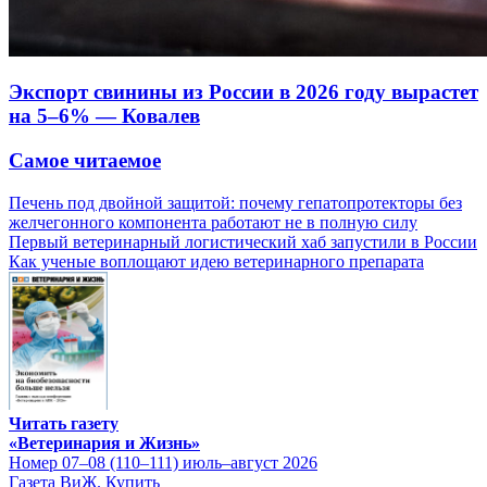
Экспорт свинины из России в 2026 году вырастет
на 5–6% — Ковалев
Самое читаемое
Печень под двойной защитой: почему гепатопротекторы без
желчегонного компонента работают не в полную силу
Первый ветеринарный логистический хаб запустили в России
Как ученые воплощают идею ветеринарного препарата
Читать газету
«Ветеринария и Жизнь»
Номер 07–08 (110–111) июль–август 2026
Газета ВиЖ. Купить