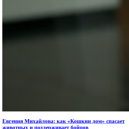
Евгения Михайлова: как «Кошкин дом» спасает
животных и поддерживает бойцов