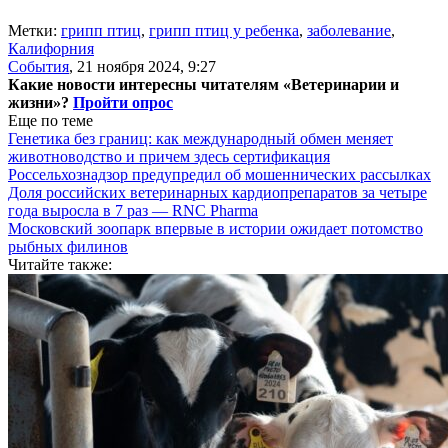
Метки:
грипп птиц
,
грипп птиц у ребенка
,
заболевание
,
Калифорния
События
,
21 ноября 2024, 9:27
Какие новости интересны читателям «Ветеринарии и
жизни»?
Пройти опрос
Еще по теме
Генетика без границ: как международный обмен меняет
животноводство и причем здесь сертификация
Россельхознадзор предупредил об мошеннических рассылках
Доля российских ветеринарных кардиопрепаратов за четыре
года выросла в 7 раз — RNC Pharma
Московский зоопарк впервые в истории ожидает потомство
рыбных филинов
Читайте также: