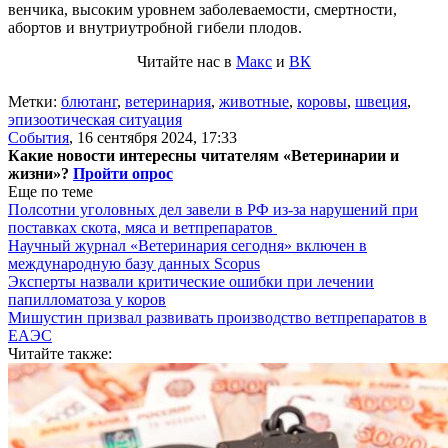
венчика, высоким уровнем заболеваемости, смертности,
абортов и внутриутробной гибели плодов.
Читайте нас в
Макс
и
ВК
Метки:
блютанг
,
ветеринария
,
животные
,
коровы
,
швеция
,
эпизоотическая ситуация
События
,
16 сентября 2024, 17:33
Какие новости интересны читателям «Ветеринарии и
жизни»?
Пройти опрос
Еще по теме
Полсотни уголовных дел завели в РФ из-за нарушений при
поставках скота, мяса и ветпрепаратов
Научный журнал «Ветеринария сегодня» включен в
международную базу данных Scopus
Эксперты назвали критические ошибки при лечении
папилломатоза у коров
Мишустин призвал развивать производство ветпрепаратов в
ЕАЭС
Читайте также: