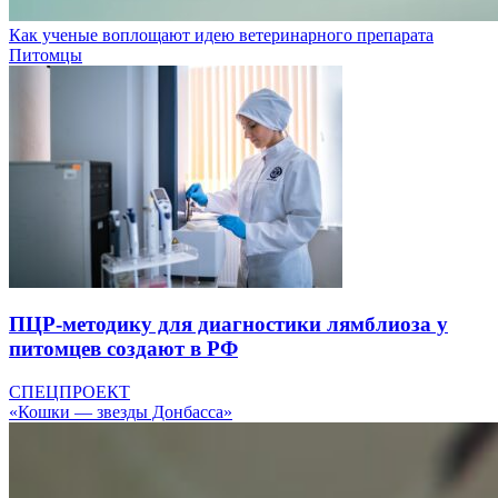
Как ученые воплощают идею ветеринарного препарата
Питомцы
ПЦР-методику для диагностики лямблиоза у
питомцев создают в РФ
СПЕЦПРОЕКТ
«Кошки — звезды Донбасса»