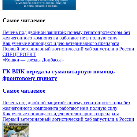
Самое читаемое
Печень под двойной защитой: почему гепатопротекторы без
желчегонного компонента работают не в полную силу
Как ученые воплощают идею ветеринарного препарата
Первый ветеринарный логистический хаб запустили в России
СПЕЦПРОЕКТ
«Кошки — звезды Донбасса»
ГК ВИК передала гуманитарную помощь
фронтовому приюту
Самое читаемое
Печень под двойной защитой: почему гепатопротекторы без
желчегонного компонента работают не в полную силу
Как ученые воплощают идею ветеринарного препарата
Первый ветеринарный логистический хаб запустили в России