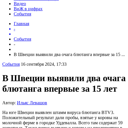
Видео
ВиЖ в цифрах
События
Главная
-
События
-
В Швеции выявили два очага блютанга впервые за 15 ...
События
16 сентября 2024, 17:33
В Швеции выявили два очага
блютанга впервые за 15 лет
Автор:
Ильяс Левашов
На юге Швеции выявлен штамм вируса блютанга BTV3.
Положительный результат дали пробы, взятые у коровы на
молочной ферме в городке Уддевалла. Всего там содержат 59
животных. Также вирус выявлен у коровы на предприятии в