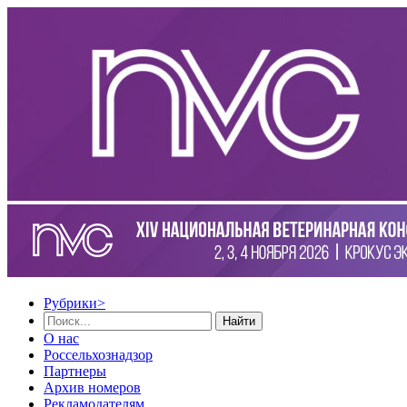
Рубрики
>
Найти
О нас
Россельхознадзор
Партнеры
Архив номеров
Рекламодателям