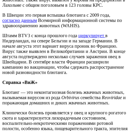
Лахольме с общим поголовьем в 123 головы КРС.
В Швеции это первая вспышка блютанга с 2009 года,
согласно данным
Всемирной информационной системы по
здравоохранению животных (WAHIS).
Штамм BTV3 с конца прошлого года
циркулирует
в
Нидерландах, на севере Бельгии и на западе Германии. В
начале августа этот вариант вируса проник во Францию.
Вирус также выявлен в Великобритании и Австрии. В конце
августа подтверждено несколько случаев заражения овец в
Швейцарии. В сентябре власти Франции расширили
кампанию во вакцинации, чтобы сдержать распространение
новой разновидности блютанга.
Справка «ВиЖ»
Блютанг — это неконтагиозная болезнь жвачных животных,
вызываемая вирусом из рода
Orbivirus
семейства
Reoviridae
и
поражающая домашних и диких жвачных животных.
Клинически болезнь проявляется у овец и крупного рогатого
скота и характеризуется лихорадочным состоянием,
воспалительно-некротическими поражениями ротовой
полости, особенно языка, пищеварительного тракта, эпителия