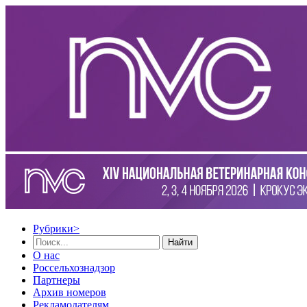
Рубрики
>
Найти
О нас
Россельхознадзор
Партнеры
Архив номеров
Рекламодателям