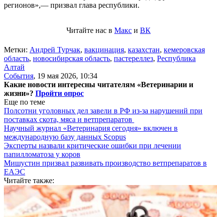
регионов»,— призвал глава республики.
Читайте нас в
Макс
и
ВК
Метки:
Андрей Турчак
,
вакцинация
,
казахстан
,
кемеровская
область
,
новосибирская область
,
пастереллез
,
Республика
Алтай
События
,
19 мая 2026, 10:34
Какие новости интересны читателям «Ветеринарии и
жизни»?
Пройти опрос
Еще по теме
Полсотни уголовных дел завели в РФ из-за нарушений при
поставках скота, мяса и ветпрепаратов
Научный журнал «Ветеринария сегодня» включен в
международную базу данных Scopus
Эксперты назвали критические ошибки при лечении
папилломатоза у коров
Мишустин призвал развивать производство ветпрепаратов в
ЕАЭС
Читайте также: