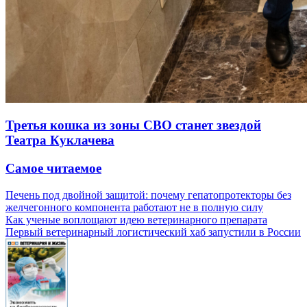
Третья кошка из зоны СВО станет звездой
Театра Куклачева
Самое читаемое
Печень под двойной защитой: почему гепатопротекторы без
желчегонного компонента работают не в полную силу
Как ученые воплощают идею ветеринарного препарата
Первый ветеринарный логистический хаб запустили в России