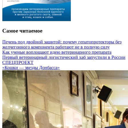
Самое читаемое
Печень под двойной защитой: почему гепатопротекторы без
желчегонного компонента работают не в полную силу
Как ученые воплощают идею ветеринарного препарата
Первый ветеринарный логистический хаб запустили в России
СПЕЦПРОЕКТ
«Кошки — звезды Донбасса»