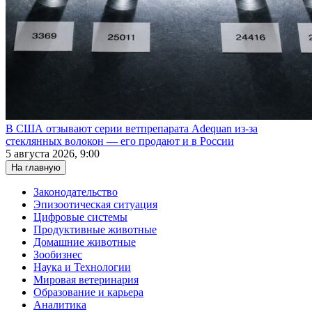
В США отзывают серии ветпрепарата Adequan из-за
стеклянных волокон — его продают и в России
5 августа 2026, 9:00
На главную
Законодательство
Эпизоотическая ситуация
Цифровые системы
Продуктивные животные
Домашние животные
Зообизнес
Наука и Технологии
Мировая ветеринария
Образование и карьера
Аналитика