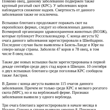
Помимо овец, данному заболеванию подвержен также
крупный рогатый скот (КРС). У заболевших коров
наблюдается снижение надоев. Смертность от данного
заболевания также не исключена.
Вспышки блютанга продолжают поражать скот на
европейских фермах, следует из обновленных данных
Всемирной организации здравоохранения животных (ВОЗЖ),
которые публикует Россельхознадзор. С конца августа 92
очага данного заболевания зарегистрировали в Швейцарии.
Последние случаи были выявлены в Базель-Ланде и Юре на
северо-западе страны. Заболели 47 коров и 78 овец, в том
числе 8 овец пали.
Также две новых вспышки были зарегистрированы в первой
декаде сентября среди двух стад коров в Швеции. 10 сентября
о двух вспышках блютанга среди поголовья КРС сообщила
также Австрия.
В Дании с конца августа выявили 115 очагов данного
заболевания. Причем не только среди КРС и мелкого рогатого
скота (МРС), но и на верблюжьей ферме. Признаки
заболевания выявили у одного верблюда.
Три очага блютанга зарегистрировали в начале месяца в
Италии. Однако в стране выявили серотип 8. Признаки