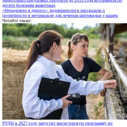
Минсельхоз предложил продлить до 2033 года ветправила по
десяти болезням животных
«Ненадежно и дорого»: эндокринологи рассказали о
потребности в метимазоле для лечения щитовидки у кошек
Читайте также:
РУДН в 2027 году запустит магистерскую программу по