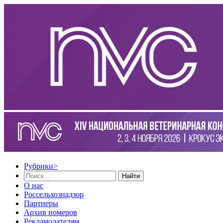
Рубрики
>
Найти
О нас
Россельхознадзор
Партнеры
Архив номеров
Рекламодателям