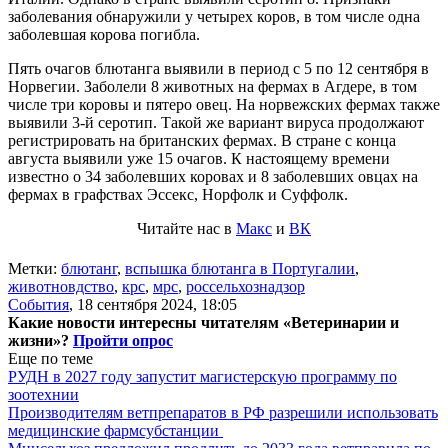
заболевания обнаружили у четырех коров, в том числе одна
заболевшая корова погибла.
Пять очагов блютанга выявили в период с 5 по 12 сентября в
Норвегии. Заболели 8 животных на фермах в Агдере, в том
числе три коровы и пятеро овец. На норвежских фермах также
выявили 3-й серотип. Такой же вариант вируса продолжают
регистрировать на британских фермах. В стране с конца
августа выявили уже 15 очагов. К настоящему времени
известно о 34 заболевших коровах и 8 заболевших овцах на
фермах в графствах Эссекс, Норфолк и Суффолк.
Читайте нас в
Макс
и
ВК
Метки:
блютанг
,
вспышка блютанга в Португалии
,
животновдство
,
крс
,
мрс
,
россельхознадзор
События
,
18 сентября 2024, 18:05
Какие новости интересны читателям «Ветеринарии и
жизни»?
Пройти опрос
Еще по теме
РУДН в 2027 году запустит магистерскую программу по
зоотехнии
Производителям ветпрепаратов в РФ разрешили использовать
медицинские фармсубстанции