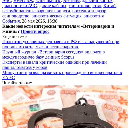
АЧС
,
ВНИИЗЖ
,
вспышки ачс
,
Вьетнам
,
дальний восток
,
диагностика АЧС
,
дикие кабаны
,
животноводство
,
Китай
,
рекомбинантные варианты вируса
,
россельхознадзор
,
свиноводство
,
эпизоотическая ситуация
,
эпизоотия
События
,
28 мая 2026, 16:38
Какие новости интересны читателям «Ветеринарии и
жизни»?
Пройти опрос
Еще по теме
Полсотни уголовных дел завели в РФ из-за нарушений при
поставках скота, мяса и ветпрепаратов
Научный журнал «Ветеринария сегодня» включен в
международную базу данных Scopus
Эксперты назвали критические ошибки при лечении
папилломатоза у коров
Мишустин призвал развивать производство ветпрепаратов в
ЕАЭС
Читайте также: