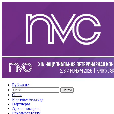
Рубрики
>
Найти
О нас
Россельхознадзор
Партнеры
Архив номеров
Рекламодателям