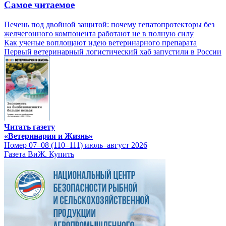
Самое читаемое
Печень под двойной защитой: почему гепатопротекторы без
желчегонного компонента работают не в полную силу
Как ученые воплощают идею ветеринарного препарата
Первый ветеринарный логистический хаб запустили в России
Читать газету
«Ветеринария и Жизнь»
Номер 07–08 (110–111) июль–август 2026
Газета ВиЖ. Купить