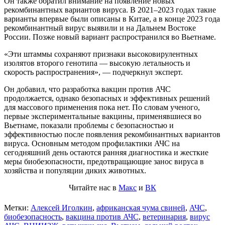
Он также обратил внимание на появление новых
рекомбинантных вариантов вируса. В 2021–2023 годах такие
варианты впервые были описаны в Китае, а в конце 2023 года
рекомбинантный вирус выявили и на Дальнем Востоке
России. Позже новый вариант распространился во Вьетнаме.
«Эти штаммы сохраняют признаки высоковирулентных
изолятов второго генотипа — высокую летальность и
скорость распространения», — подчеркнул эксперт.
Он добавил, что разработка вакцин против АЧС
продолжается, однако безопасных и эффективных решений
для массового применения пока нет. По словам ученого,
первые экспериментальные вакцины, применявшиеся во
Вьетнаме, показали проблемы с безопасностью и
эффективностью после появления рекомбинантных вариантов
вируса. Основным методом профилактики АЧС на
сегодняшний день остаются ранняя диагностика и жесткие
меры биобезопасности, предотвращающие занос вируса в
хозяйства и популяции диких животных.
Читайте нас в
Макс
и
ВК
Метки:
Алексей Иголкин
,
африканская чума свиней
,
АЧС
,
биобезопасность
,
вакцина против АЧС
,
ветеринария
,
вирус