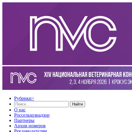
Рубрики
>
Найти
О нас
Россельхознадзор
Партнеры
Архив номеров
Рекламодателям