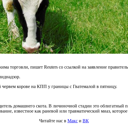
ма торговли, пишет Reuters со ссылкой на заявление правител
пиднадзор.
червем корове на КПП у границы с Гватемалой в пятницу.
дитель домашнего скота. В личиночной стадии это облигатный 
вание, известное как раневой или травматический миаз, которо
Читайте нас в
Макс
и
ВК