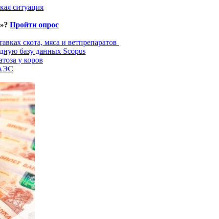
кая ситуация
и»?
Пройти опрос
авках скота, мяса и ветпрепаратов
дную базу данных Scopus
тоза у коров
ЕАЭС