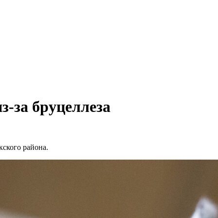
з-за бруцеллеза
кского района.