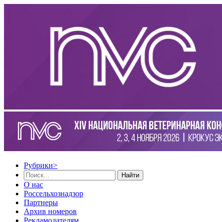
Рубрики
>
Найти
О нас
Россельхознадзор
Партнеры
Архив номеров
Рекламодателям