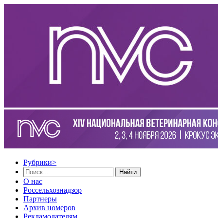
Рубрики
>
Найти
О нас
Россельхознадзор
Партнеры
Архив номеров
Рекламодателям