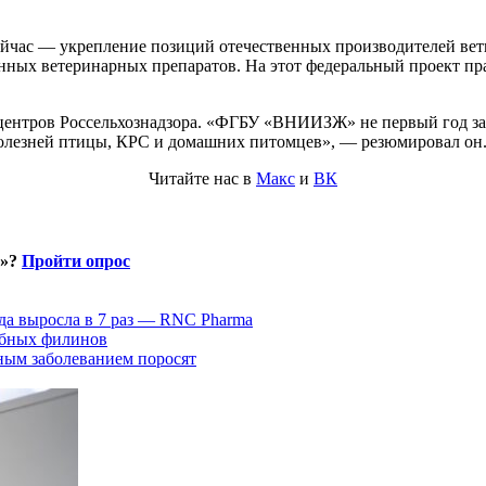
сейчас — укрепление позиций отечественных производителей ве
нных ветеринарных препаратов. На этот федеральный проект пра
ентров Россельхознадзора. «ФГБУ «ВНИИЗЖ» не первый год зани
болезней птицы, КРС и домашних питомцев», — резюмировал он
Читайте нас в
Макс
и
ВК
и»?
Пройти опрос
да выросла в 7 раз — RNC Pharma
ыбных филинов
ным заболеванием поросят