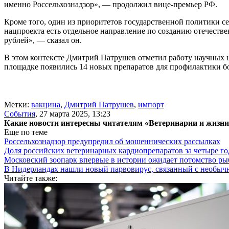
именно Россельхознадзор», — продолжил вице-премьер РФ.
Кроме того, один из приоритетов государственной политики 
нацпроекта есть отдельное направление по созданию отечестве
рублей», — сказал он.
В этом контексте Дмитрий Патрушев отметил работу научных ц
площадке появились 14 новых препаратов для профилактики 
Метки:
вакцина
,
Дмитрий Патрушев
,
импорт
События
,
27 марта 2025, 13:23
Какие новости интересны читателям «Ветеринарии и жизн
Еще по теме
Россельхознадзор предупредил об мошеннических рассылках
Доля российских ветеринарных кардиопрепаратов за четыре го
Московский зоопарк впервые в истории ожидает потомство р
В Нидерландах нашли новый парвовирус, связанный с необыч
Читайте также: