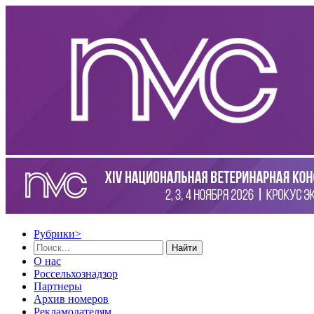
Рубрики
>
Найти
О нас
Россельхознадзор
Партнеры
Архив номеров
Рекламодателям