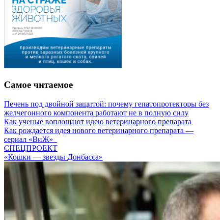
Самое читаемое
Печень под двойной защитой: почему гепатопротекторы без
желчегонного компонента работают не в полную силу
Как ученые воплощают идею ветеринарного препарата
Как рождается идея нового ветеринарного препарата —
сериал «ВиЖ»
СПЕЦПРОЕКТ
«Кошки — звезды Донбасса»