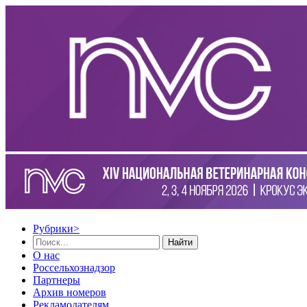
Рубрики
>
Найти
О нас
Россельхознадзор
Партнеры
Архив номеров
Рекламодателям