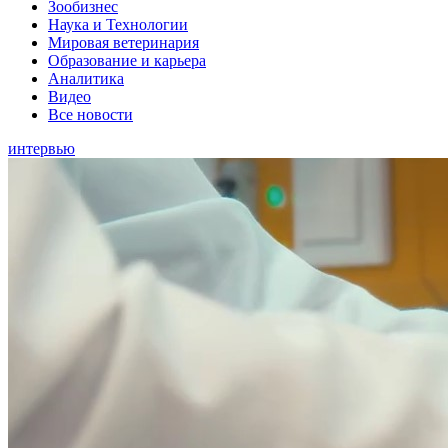
Зообизнес
Наука и Технологии
Мировая ветеринария
Образование и карьера
Аналитика
Видео
Все новости
интервью