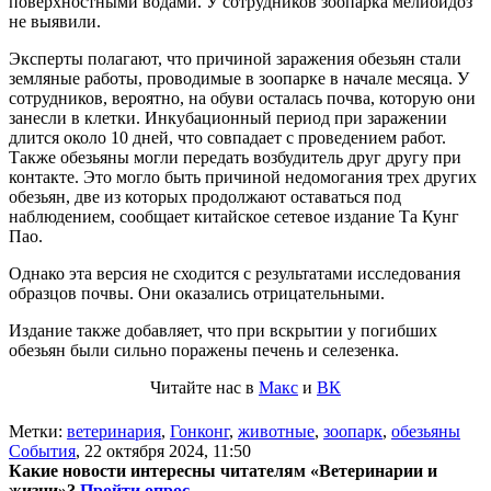
поверхностными водами. У сотрудников зоопарка мелиоидоз
не выявили.
Эксперты полагают, что причиной заражения обезьян стали
земляные работы, проводимые в зоопарке в начале месяца. У
сотрудников, вероятно, на обуви осталась почва, которую они
занесли в клетки. Инкубационный период при заражении
длится около 10 дней, что совпадает с проведением работ.
Также обезьяны могли передать возбудитель друг другу при
контакте. Это могло быть причиной недомогания трех других
обезьян, две из которых продолжают оставаться под
наблюдением, сообщает китайское сетевое издание Та Кунг
Пао.
Однако эта версия не сходится с результатами исследования
образцов почвы. Они оказались отрицательными.
Издание также добавляет, что при вскрытии у погибших
обезьян были сильно поражены печень и селезенка.
Читайте нас в
Макс
и
ВК
Метки:
ветеринария
,
Гонконг
,
животные
,
зоопарк
,
обезьяны
События
,
22 октября 2024, 11:50
Какие новости интересны читателям «Ветеринарии и
жизни»?
Пройти опрос