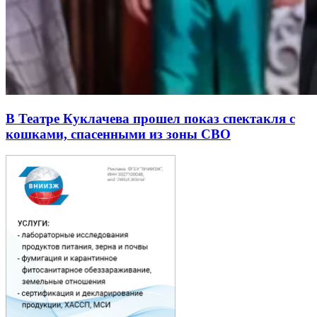
В Театре Куклачева прошел показ спектакля с
кошками, спасенными из зоны СВО