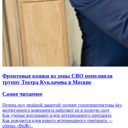
Фронтовые кошки из зоны СВО пополнили
труппу Театра Куклачева в Москве
Самое читаемое
Печень под двойной защитой: почему гепатопротекторы без
желчегонного компонента работают не в полную силу
Как ученые воплощают идею ветеринарного препарата
Как рождается идея нового ветеринарного препарата —
сериал «ВиЖ»