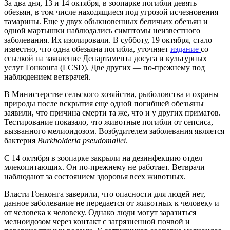
За два дня, 13 и 14 октября, в зоопарке погибли девять
обезьян, в том числе находящиеся под угрозой исчезновения
тамарины. Еще у двух обыкновенных беличьих обезьян и
одной мартышки наблюдались симптомы неизвестного
заболевания. Их изолировали. В субботу, 19 октября, стало
известно, что одна обезьяна погибла, уточняет
издание
со
ссылкой на заявление Департамента досуга и культурных
услуг Гонконга (LCSD). Две других — по-прежнему под
наблюдением ветврачей.
В Министерстве сельского хозяйства, рыболовства и охраны
природы после вскрытия еще одной погибшей обезьяны
заявили, что причина смерти та же, что и у других приматов.
Тестирование показало, что животные погибли от сепсиса,
вызванного мелиоидозом. Возбудителем заболевания является
бактерия
Burkholderia pseudomallei
.
С 14 октября в зоопарке закрыли на дезинфекцию отдел
млекопитающих. Он по-прежнему не работает. Ветврачи
наблюдают за состоянием здоровья всех животных.
Власти Гонконга заверили, что опасности для людей нет,
данное заболевание не передается от животных к человеку и
от человека к человеку. Однако люди могут заразиться
мелиоидозом через контакт с загрязненной почвой и