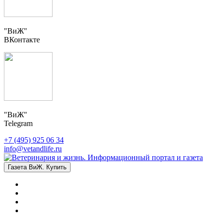
"ВиЖ"
ВКонтакте
"ВиЖ"
Telegram
+7 (495) 925 06 34
info@vetandlife.ru
Газета ВиЖ. Купить