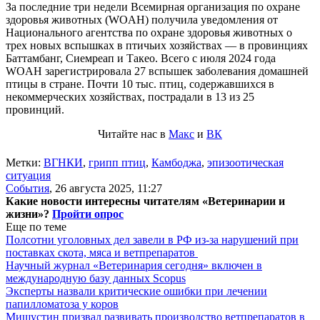
За последние три недели Всемирная организация по охране
здоровья животных (WOAH) получила уведомления от
Национального агентства по охране здоровья животных о
трех новых вспышках в птичьих хозяйствах — в провинциях
Баттамбанг, Сиемреап и Такео. Всего с июля 2024 года
WOAH зарегистрировала 27 вспышек заболевания домашней
птицы в стране. Почти 10 тыс. птиц, содержавшихся в
некоммерческих хозяйствах, пострадали в 13 из 25
провинций.
Читайте нас в
Макс
и
ВК
Метки:
ВГНКИ
,
грипп птиц
,
Камбоджа
,
эпизоотическая
ситуация
События
,
26 августа 2025, 11:27
Какие новости интересны читателям «Ветеринарии и
жизни»?
Пройти опрос
Еще по теме
Полсотни уголовных дел завели в РФ из-за нарушений при
поставках скота, мяса и ветпрепаратов
Научный журнал «Ветеринария сегодня» включен в
международную базу данных Scopus
Эксперты назвали критические ошибки при лечении
папилломатоза у коров
Мишустин призвал развивать производство ветпрепаратов в