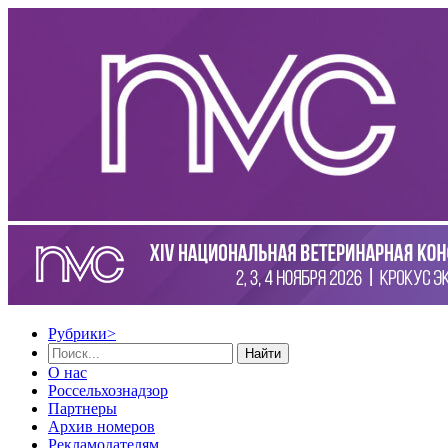
Рубрики
>
Найти
О нас
Россельхознадзор
Партнеры
Архив номеров
Рекламодателям