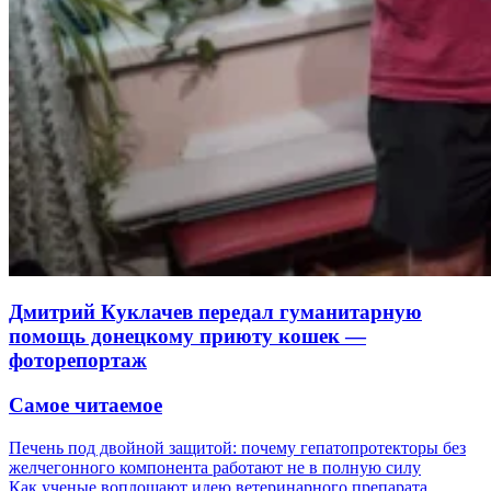
Дмитрий Куклачев передал гуманитарную
помощь донецкому приюту кошек —
фоторепортаж
Самое читаемое
Печень под двойной защитой: почему гепатопротекторы без
желчегонного компонента работают не в полную силу
Как ученые воплощают идею ветеринарного препарата