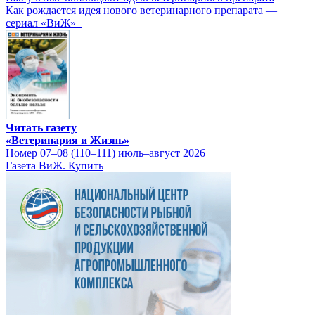
Как рождается идея нового ветеринарного препарата —
сериал «ВиЖ»
Читать газету
«Ветеринария и Жизнь»
Номер 07–08 (110–111) июль–август 2026
Газета ВиЖ. Купить