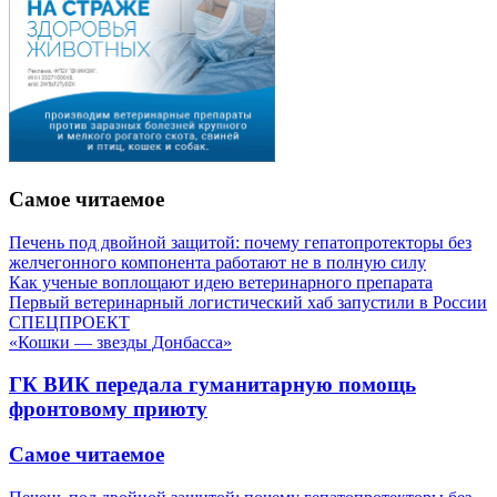
Самое читаемое
Печень под двойной защитой: почему гепатопротекторы без
желчегонного компонента работают не в полную силу
Как ученые воплощают идею ветеринарного препарата
Первый ветеринарный логистический хаб запустили в России
СПЕЦПРОЕКТ
«Кошки — звезды Донбасса»
ГК ВИК передала гуманитарную помощь
фронтовому приюту
Самое читаемое