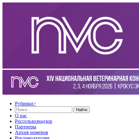
Рубрики
>
Найти
О нас
Россельхознадзор
Партнеры
Архив номеров
Рекламодателям