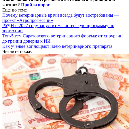
жизни»?
Пройти опрос
Еще по теме
Почему ветеринарные врачи всегда будут востребованы —
проект «Агропрофессии»
РУДН в 2027 году запустит магистерскую программу по
зоотехнии
Топ-5 тем Саратовского ветеринарного форума: от хирургии
до границ доверия к ИИ
Как ученые воплощают идею ветеринарного препарата
Читайте также: