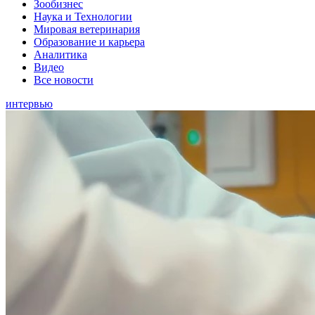
Зообизнес
Наука и Технологии
Мировая ветеринария
Образование и карьера
Аналитика
Видео
Все новости
интервью