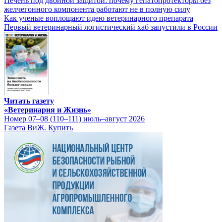
Печень под двойной защитой: почему гепатопротекторы без
желчегонного компонента работают не в полную силу
Как ученые воплощают идею ветеринарного препарата
Первый ветеринарный логистический хаб запустили в России
Читать газету
«Ветеринария и Жизнь»
Номер 07–08 (110–111) июль–август 2026
Газета ВиЖ. Купить