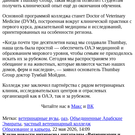
данным Thumbay Group, такая модель позволит студентам
получить клинический опыт ещё до окончания обучения.
Основной программой колледжа станет Doctor of Veterinary
Medicine (DVM), построенная вокруг клинической практики с
первого курса, доказательной медицины и исследований,
ориентированных на особенности региона.
«Когда почти три десятилетия назад мы создавали Thumbay,
наша цель была простой — обеспечить ОАЭ медициной и
образованием мирового уровня, чтобы семьям не приходилось
искать их за рубежом. Сегодня мы распространяем это
обещание и на животных, которые являются частью наших
домов, ферм и наследия», — заявил основатель Thumbay
Group доктор Тумбай Мойдин.
Колледж уже заключил партнёрства с рядом ветеринарных
клиник, исследовательских центров и отраслевых
организаций как в ОАЭ, так и за рубежом.
Читайте нас в
Макс
и
ВК
Метки:
ветеринарные вузы
,
оаэ
,
Объединенные Арабские
Эмираты
,
частный ветеринарный колледж
Образование и карьера
,
22 мая 2026, 14:09
Какие новости интересны читателям «Ветеринарии и