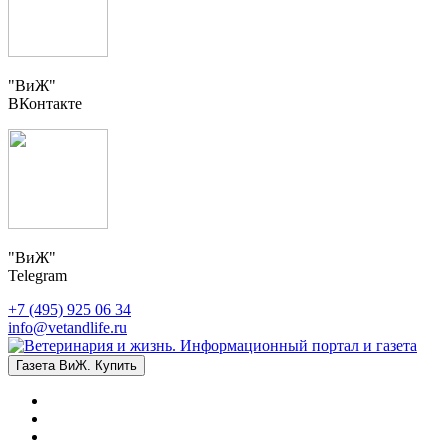
"ВиЖ"
ВКонтакте
"ВиЖ"
Telegram
+7 (495) 925 06 34
info@vetandlife.ru
Газета ВиЖ. Купить