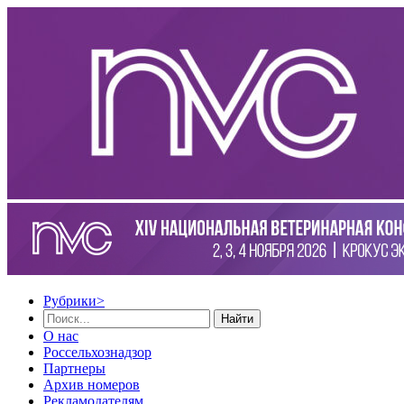
Рубрики
>
Найти
О нас
Россельхознадзор
Партнеры
Архив номеров
Рекламодателям