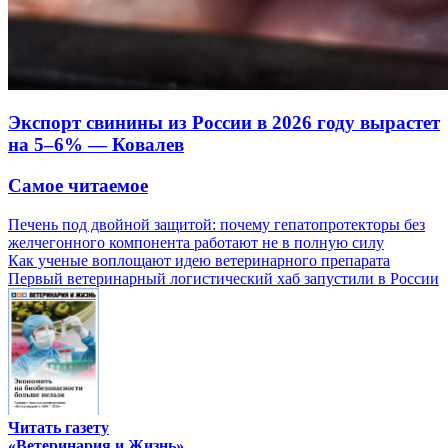
Экспорт свинины из России в 2026 году вырастет
на 5–6% — Ковалев
Самое читаемое
Печень под двойной защитой: почему гепатопротекторы без
желчегонного компонента работают не в полную силу
Как ученые воплощают идею ветеринарного препарата
Первый ветеринарный логистический хаб запустили в России
Читать газету
«Ветеринария и Жизнь»