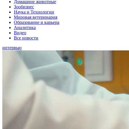
Домашние животные
Зообизнес
Наука и Технологии
Мировая ветеринария
Образование и карьера
Аналитика
Видео
Все новости
интервью