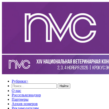
Рубрики
>
Найти
О нас
Россельхознадзор
Партнеры
Архив номеров
Рекламодателям