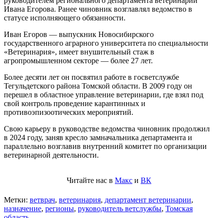
руководителем регионального департамента ветеринарии
Ивана Егорова. Ранее чиновник возглавлял ведомство в
статусе исполняющего обязанности.
Иван Егоров — выпускник Новосибирского
государственного аграрного университета по специальности
«Ветеринария», имеет внушительный стаж в
агропромышленном секторе — более 27 лет.
Более десяти лет он посвятил работе в госветслужбе
Тегульдетского района Томской области. В 2009 году он
перешел в областное управление ветеринарии, где взял под
свой контроль проведение карантинных и
противоэпизоотических мероприятий.
Свою карьеру в руководстве ведомства чиновник продолжил
в 2024 году, заняв кресло замначальника департамента и
параллельно возглавив внутренний комитет по организации
ветеринарной деятельности.
Читайте нас в
Макс
и
ВК
Метки:
ветврач
,
ветеринария
,
департамент ветеринарии
,
назначение
,
регионы
,
руководитель ветслужбы
,
Томская
область