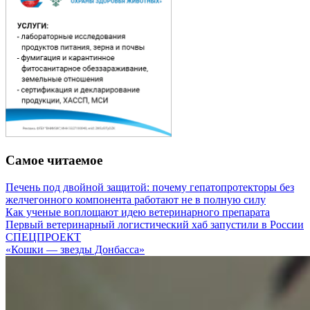
Самое читаемое
Печень под двойной защитой: почему гепатопротекторы без
желчегонного компонента работают не в полную силу
Как ученые воплощают идею ветеринарного препарата
Первый ветеринарный логистический хаб запустили в России
СПЕЦПРОЕКТ
«Кошки — звезды Донбасса»