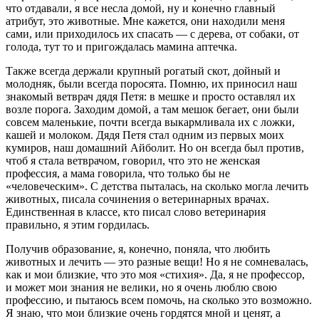
что отдавали, я все несла домой, ну и конечно главный
атрибут, это животные. Мне кажется, они находили меня
сами, или приходилось их спасать — с дерева, от собаки, от
голода, тут то и пригождалась мамина аптечка.
Также всегда держали крупный рогатый скот, дойный и
молодняк, были всегда поросята. Помню, их приносил наш
знакомый ветврач дядя Петя: в мешке и просто оставлял их
возле порога. Заходим домой, а там мешок бегает, они были
совсем маленькие, почти всегда выкармливала их с ложки,
кашей и молоком. Дядя Петя стал одним из первых моих
кумиров, наш домашний Айболит. Но он всегда был против,
чтоб я стала ветврачом, говорил, что это не женская
профессия, а мама говорила, что только бы не
«человеческим». С детства пыталась, на сколько могла лечить
животных, писала сочинения о ветеринарных врачах.
Единственная в классе, кто писал слово ветеринария
правильно, я этим гордилась.
Получив образование, я, конечно, поняла, что любить
животных и лечить — это разные вещи! Но я не сомневалась,
как и мои близкие, что это моя «стихия». Да, я не профессор,
и может мои знания не велики, но я очень люблю свою
профессию, и пытаюсь всем помочь, на сколько это возможно.
Я знаю, что мои близкие очень гордятся мной и ценят, а