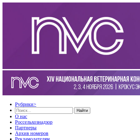
Рубрики
>
Найти
О нас
Россельхознадзор
Партнеры
Архив номеров
Рекламодателям