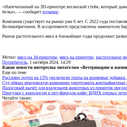
«Напечатанный на 3D-принтере веганский стейк, который даже 
белка», — сообщает
издание
.
Компания существует на рынке уже 6 лет. С 2022 года поставл
Великобритании. В ассортименте представлены заменители ба
Рынок растительного мяса в ближайшие годы продолжит развива
Метки:
мясо на 3d-принтере
,
мясо на принтере
,
растительное м
Потребитель
,
1 октября 2024, 14:29
Какие новости интересны читателям «Ветеринарии и жизн
Еще по теме
Россияне почти на 15% увеличили траты на кормовые добавки
Суд обязал мордовскую компанию уничтожить контрафактные 
Налоговый вычет для владельцев животных из приютов предл
Прогулки с кинологом и пет-френдли кафе: ВДНХ открыл летн
Читайте также: