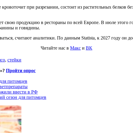
кровоточит при разрезании, состоит из растительных белков бе
яет свою продукцию в рестораны по всей Европе. В июле этого г
ранины и говядины.
ться, считают аналитики. По данным Statista, к 2027 году он 
Читайте нас в
Макс
и
ВК
ясо
,
стейки
и»?
Пройти опрос
 для питомцев
ветпрепараты
ожили ввести в РФ
ий сезон для питомцев