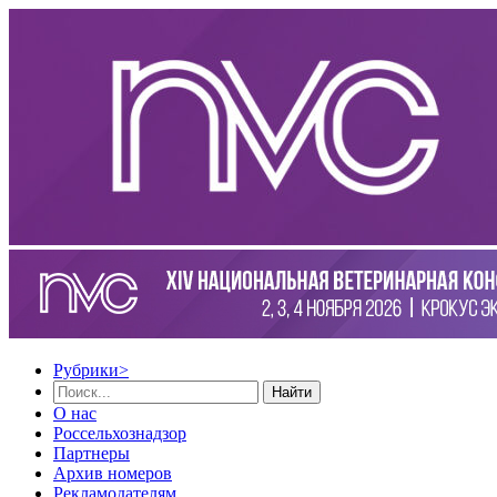
Рубрики
>
Найти
О нас
Россельхознадзор
Партнеры
Архив номеров
Рекламодателям