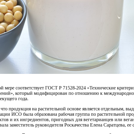
ной мере соответствует ГОСТ Р 71528-2024 «Технические крите
явлений», который модифицирован по отношению к международно
текущего года.
 что продукция на растительной основе является отдельным, в
ации ИСО была образована рабочая группа по растительной проду
тов и их ингредиентов, пригодных для вегетарианцев или вегано
ала заместитель руководителя Роскачества Елена Саратцева, ее 