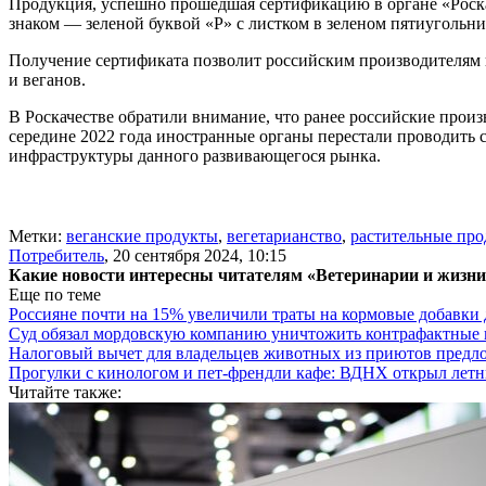
Продукция, успешно прошедшая сертификацию в органе «Роска
знаком — зеленой буквой «Р» с листком в зеленом пятиугольни
Получение сертификата позволит российским производителям 
и веганов.
В Роскачестве обратили внимание, что ранее российские про
середине 2022 года иностранные органы перестали проводить
инфраструктуры данного развивающегося рынка.
Метки:
веганские продукты
,
вегетарианство
,
растительные пр
Потребитель
,
20 сентября 2024, 10:15
Какие новости интересны читателям «Ветеринарии и жизн
Еще по теме
Россияне почти на 15% увеличили траты на кормовые добавки
Суд обязал мордовскую компанию уничтожить контрафактные 
Налоговый вычет для владельцев животных из приютов предл
Прогулки с кинологом и пет-френдли кафе: ВДНХ открыл летн
Читайте также: