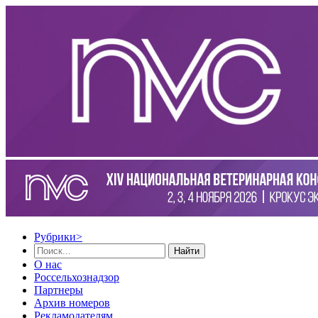
Рубрики
>
Найти
О нас
Россельхознадзор
Партнеры
Архив номеров
Рекламодателям