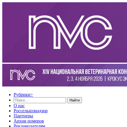
Рубрики
>
Найти
О нас
Россельхознадзор
Партнеры
Архив номеров
Рекламодателям