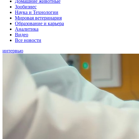
Домашние животные
Зообизнес
Наука и Технологии
Мировая ветеринария
Образование и карьера
Аналитика
Видео
Все новости
интервью