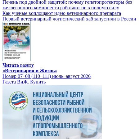
Печень под двойной защитой: почему гепатопротекторы без
желчегонного компонента работают не в полную силу
Как ученые воплощают идею ветеринарного препарата
Первый ветеринарный логистический хаб запустили в России
Читать газету
«Ветеринария и Жизнь»
Номер 07–08 (110–111) июль–август 2026
Газета ВиЖ. Купить