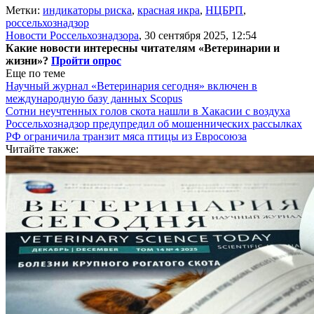
Метки:
индикаторы риска
,
красная икра
,
НЦБРП
,
россельхознадзор
Новости Россельхознадзора
,
30 сентября 2025, 12:54
Какие новости интересны читателям «Ветеринарии и
жизни»?
Пройти опрос
Еще по теме
Научный журнал «Ветеринария сегодня» включен в
международную базу данных Scopus
Сотни неучтенных голов скота нашли в Хакасии с воздуха
Россельхознадзор предупредил об мошеннических рассылках
РФ ограничила транзит мяса птицы из Евросоюза
Читайте также: