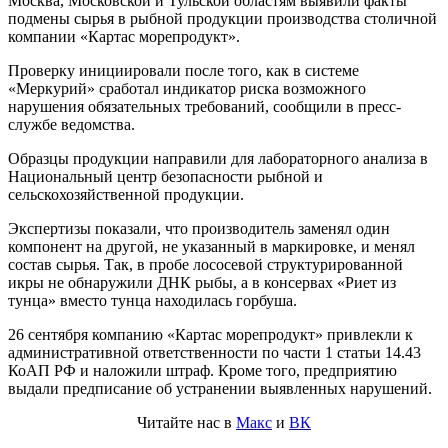
Москва, Московской и Тульской областям выявили факты
подмены сырья в рыбной продукции производства столичной
компании «Картас морепродукт».
Проверку инициировали после того, как в системе
«Меркурий» сработал индикатор риска возможного
нарушения обязательных требований, сообщили в пресс-
службе ведомства.
Образцы продукции направили для лабораторного анализа в
Национальный центр безопасности рыбной и
сельскохозяйственной продукции.
Экспертизы показали, что производитель заменял один
компонент на другой, не указанный в маркировке, и менял
состав сырья. Так, в пробе лососевой структурированной
икры не обнаружили ДНК рыбы, а в консервах «Риет из
тунца» вместо тунца находилась горбуша.
26 сентября компанию «Картас морепродукт» привлекли к
административной ответственности по части 1 статьи 14.43
КоАП РФ и наложили штраф. Кроме того, предприятию
выдали предписание об устранении выявленных нарушений.
Читайте нас в
Макс
и
ВК