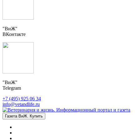
"ВиЖ"
ВКонтакте
"ВиЖ"
Telegram
+7 (495) 925 06 34
info@vetandlife.ru
Газета ВиЖ. Купить