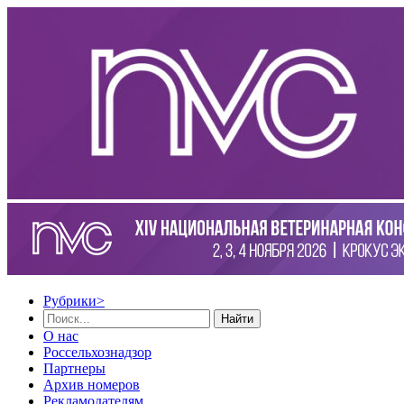
Рубрики
>
Найти
О нас
Россельхознадзор
Партнеры
Архив номеров
Рекламодателям