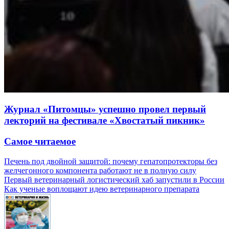
Журнал «Питомцы» успешно провел первый
лекторий на фестивале «Хвостатый пикник»
Самое читаемое
Печень под двойной защитой: почему гепатопротекторы без
желчегонного компонента работают не в полную силу
Первый ветеринарный логистический хаб запустили в России
Как ученые воплощают идею ветеринарного препарата