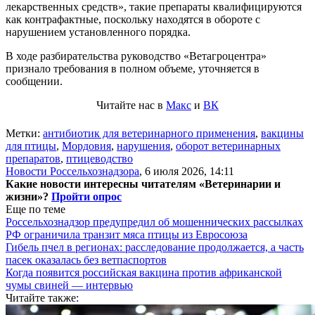
лекарственных средств», такие препараты квалифицируются
как контрафактные, поскольку находятся в обороте с
нарушением установленного порядка.
В ходе разбирательства руководство «Ветагроцентра»
признало требования в полном объеме, уточняется в
сообщении.
Читайте нас в
Макс
и
ВК
Метки:
антибиотик для ветеринарного применения
,
вакцины
для птицы
,
Мордовия
,
нарушения
,
оборот ветеринарных
препаратов
,
птицеводство
Новости Россельхознадзора
,
6 июля 2026, 14:11
Какие новости интересны читателям «Ветеринарии и
жизни»?
Пройти опрос
Еще по теме
Россельхознадзор предупредил об мошеннических рассылках
РФ ограничила транзит мяса птицы из Евросоюза
Гибель пчел в регионах: расследование продолжается, а часть
пасек оказалась без ветпаспортов
Когда появится российская вакцина против африканской
чумы свиней — интервью
Читайте также: