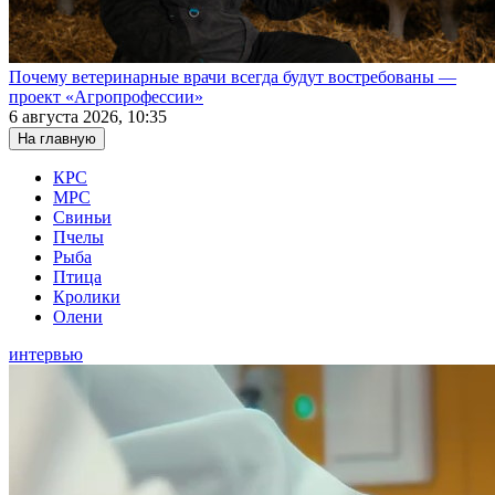
Почему ветеринарные врачи всегда будут востребованы —
проект «Агропрофессии»
6 августа 2026, 10:35
На главную
КРС
МРС
Свиньи
Пчелы
Рыба
Птица
Кролики
Олени
интервью