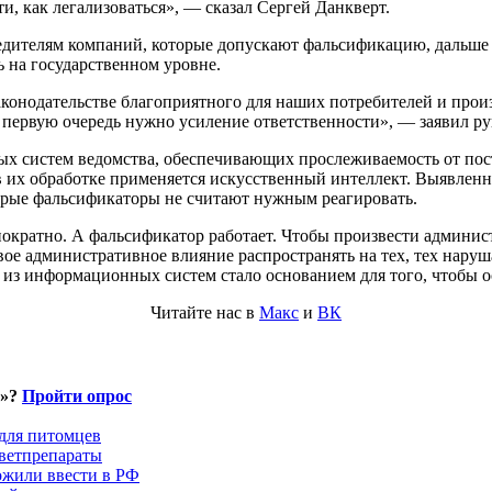
ти, как легализоваться», — сказал Сергей Данкверт.
едителям компаний, которые допускают фальсификацию, дальше 
 на государственном уровне.
аконодательстве благоприятного для наших потребителей и прои
 первую очередь нужно усиление ответственности», — заявил ру
 систем ведомства, обеспечивающих прослеживаемость от поста
 их обработке применяется искусственный интеллект. Выявленн
торые фальсификаторы не считают нужным реагировать.
ократно. А фальсификатор работает. Чтобы произвести админис
вое административное влияние распространять на тех, тех наруш
 из информационных систем стало основанием для того, чтобы о
Читайте нас в
Макс
и
ВК
и»?
Пройти опрос
 для питомцев
ветпрепараты
ожили ввести в РФ