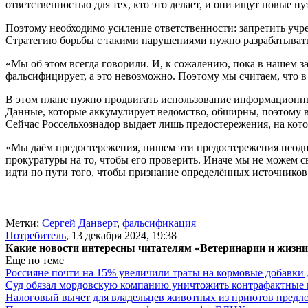
ответственностью для тех, кто это делает, и они ищут новые пу
Поэтому необходимо усиление ответственности: запретить учр
Стратегию борьбы с такими нарушениями нужно разрабатывать
«Мы об этом всегда говорили. И, к сожалению, пока в нашем з
фальсифицирует, а это невозможно. Поэтому мы считаем, что в
В этом плане нужно продвигать использование информационных
Данные, которые аккумулирует ведомство, обширны, поэтому в
Сейчас Россельхознадор выдает лишь предостережения, на ко
«Мы даём предостережения, пишем эти предостережения неодн
прокуратуры на то, чтобы его проверить. Иначе мы не можем с
идти по пути того, чтобы признание определённых источников
Метки:
Сергей Данверт
,
фальсификация
Потребитель
,
13 декабря 2024, 19:38
Какие новости интересны читателям «Ветеринарии и жизн
Еще по теме
Россияне почти на 15% увеличили траты на кормовые добавки
Суд обязал мордовскую компанию уничтожить контрафактные 
Налоговый вычет для владельцев животных из приютов предл