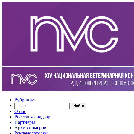
Рубрики
>
Найти
О нас
Россельхознадзор
Партнеры
Архив номеров
Рекламодателям