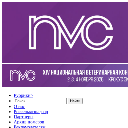
Рубрики
>
Найти
О нас
Россельхознадзор
Партнеры
Архив номеров
Рекламодателям