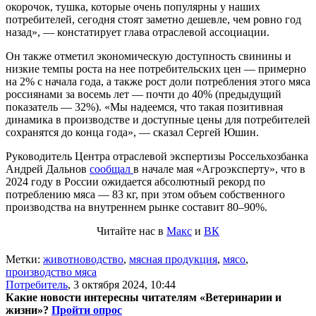
окорочок, тушка, которые очень популярны у наших
потребителей, сегодня стоят заметно дешевле, чем ровно год
назад», — констатирует глава отраслевой ассоциации.
Он также отметил экономическую доступность свинины и
низкие темпы роста на нее потребительских цен — примерно
на 2% с начала года, а также рост доли потребления этого мяса
россиянами за восемь лет — почти до 40% (предыдущий
показатель — 32%). «Мы надеемся, что такая позитивная
динамика в производстве и доступные цены для потребителей
сохранятся до конца года», — сказал Сергей Юшин.
Руководитель Центра отраслевой экспертизы Россельхозбанка
Андрей Дальнов
сообщал
в начале мая «Агроэксперту», что в
2024 году в России ожидается абсолютный рекорд по
потреблению мяса — 83 кг, при этом объем собственного
производства на внутреннем рынке составит 80–90%.
Читайте нас в
Макс
и
ВК
Метки:
животноводство
,
мясная продукция
,
мясо
,
производство мяса
Потребитель
,
3 октября 2024, 10:44
Какие новости интересны читателям «Ветеринарии и
жизни»?
Пройти опрос