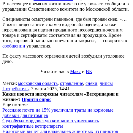
В настоящее время их жизни ничего не угрожает, сообщили в
управлении Следственного комитета по Московской области.
Специалисты осмотрели павильон, где был продан снек. «…
Изъяты видеозаписи с камер видеонаблюдения, а также
нереализованная партия проданного несовершеннолетним
товара и сертификаты соответствия на продукцию. Кроме
того, торговый павильон опечатан и закрыт», — говорится в
сообщении
управления.
По факту массового отравления детей возбудили уголовное
дело.
Читайте нас в
Макс
и
ВК
Метки:
московская область
,
отравление
,
снеки
,
чипсы
Потребитель
,
7 марта 2025, 14:41
Какие новости интересны читателям «Ветеринарии и
жизни»?
Пройти опрос
Еще по теме
Россияне почти на 15% увеличили траты на кормовые
добавки для питомцев
Суд обязал мордовскую компанию уничтожить
контрафактные ветпрепараты
Налоговый вычет для владельцев животных из приютов