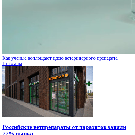
Как ученые воплощают идею ветеринарного препарата
Питомцы
Российские ветпрепараты от паразитов заняли
77% рынка