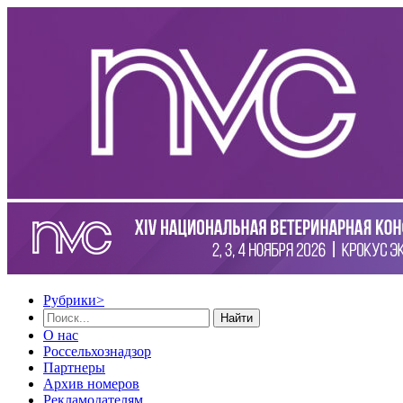
Рубрики
>
Найти
О нас
Россельхознадзор
Партнеры
Архив номеров
Рекламодателям