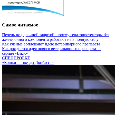
Самое читаемое
Печень под двойной защитой: почему гепатопротекторы без
желчегонного компонента работают не в полную силу
Как ученые воплощают идею ветеринарного препарата
Как рождается идея нового ветеринарного препарата —
сериал «ВиЖ»
СПЕЦПРОЕКТ
«Кошки — звезды Донбасса»