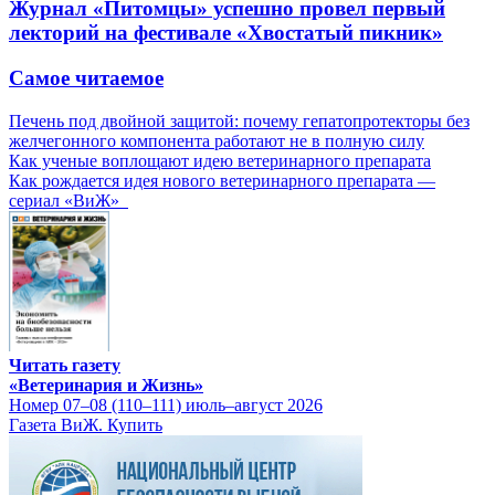
Журнал «Питомцы» успешно провел первый
лекторий на фестивале «Хвостатый пикник»
Самое читаемое
Печень под двойной защитой: почему гепатопротекторы без
желчегонного компонента работают не в полную силу
Как ученые воплощают идею ветеринарного препарата
Как рождается идея нового ветеринарного препарата —
сериал «ВиЖ»
Читать газету
«Ветеринария и Жизнь»
Номер 07–08 (110–111) июль–август 2026
Газета ВиЖ. Купить