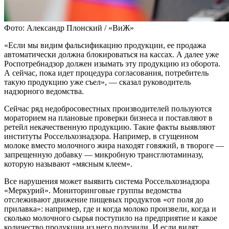
Фото: Александр Плонский / «ВиЖ»
«Если мы видим фальсификацию продукции, ее продажа
автоматически должна блокироваться на кассах. А далее уже
Роспотребнадзор должен изымать эту продукцию из оборота.
А сейчас, пока идет процедура согласования, потребитель
такую продукцию уже съел», — сказал руководитель
надзорного ведомства.
Сейчас ряд недобросовестных производителей пользуются
мораторием на плановые проверки бизнеса и поставляют в
ретейл некачественную продукцию. Такие факты выявляют
институты Россельхознадзора. Например, в сгущенном
молоке вместо молочного жира находят говяжий, в твороге —
запрещенную добавку — микробную трансглютаминазу,
которую называют «мясным клеем».
Все нарушения может выявить система Россельхознадзора
«Меркурий». Мониторинговые группы ведомства
отслеживают движение пищевых продуктов «от поля до
прилавка»: например, где и когда молоко произвели, когда и
сколько молочного сырья поступило на предприятие и какое
количество продукции из него получили. И если видят