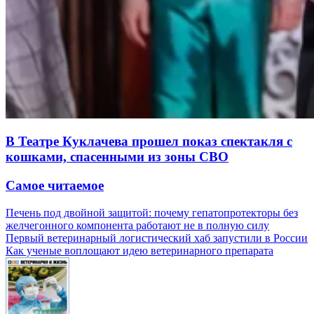
В Театре Куклачева прошел показ спектакля с
кошками, спасенными из зоны СВО
Самое читаемое
Печень под двойной защитой: почему гепатопротекторы без
желчегонного компонента работают не в полную силу
Первый ветеринарный логистический хаб запустили в России
Как ученые воплощают идею ветеринарного препарата