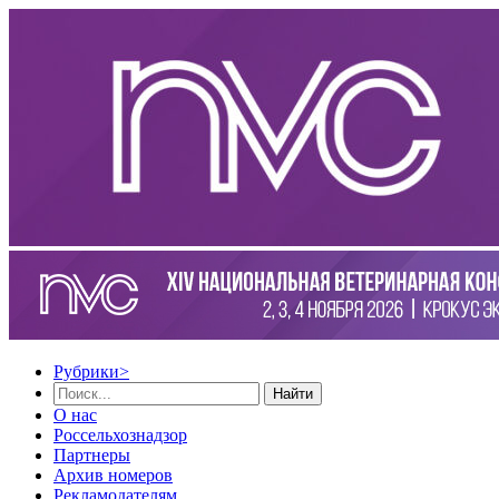
Рубрики
>
Найти
О нас
Россельхознадзор
Партнеры
Архив номеров
Рекламодателям