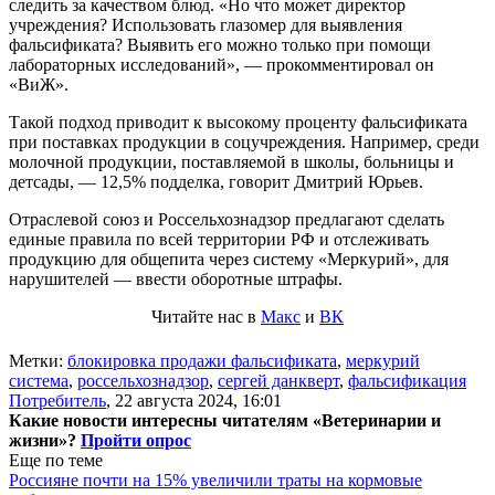
следить за качеством блюд. «Но что может директор
учреждения? Использовать глазомер для выявления
фальсификата? Выявить его можно только при помощи
лабораторных исследований», — прокомментировал он
«ВиЖ».
Такой подход приводит к высокому проценту фальсификата
при поставках продукции в соцучреждения. Например, среди
молочной продукции, поставляемой в школы, больницы и
детсады, — 12,5% подделка, говорит Дмитрий Юрьев.
Отраслевой союз и Россельхознадзор предлагают сделать
единые правила по всей территории РФ и отслеживать
продукцию для общепита через систему «Меркурий», для
нарушителей — ввести оборотные штрафы.
Читайте нас в
Макс
и
ВК
Метки:
блокировка продажи фальсификата
,
меркурий
система
,
россельхознадзор
,
сергей данкверт
,
фальсификация
Потребитель
,
22 августа 2024, 16:01
Какие новости интересны читателям «Ветеринарии и
жизни»?
Пройти опрос
Еще по теме
Россияне почти на 15% увеличили траты на кормовые