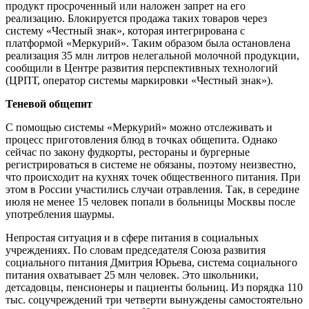
продукт просроченный или наложен запрет на его
реализацию. Блокируется продажа таких товаров через
систему «Честный знак», которая интегрирована с
платформой «Меркурий». Таким образом была остановлена
реализация 35 млн литров нелегальной молочной продукции,
сообщили в Центре развития перспективных технологий
(ЦРПТ, оператор системы маркировки «Честный знак»).
Теневой общепит
С помощью системы «Меркурий» можно отслеживать и
процесс приготовления блюд в точках общепита. Однако
сейчас по закону фудкорты, рестораны и бургерные
регистрироваться в системе не обязаны, поэтому неизвестно,
что происходит на кухнях точек общественного питания. При
этом в России участились случаи отравления. Так, в середине
июля не менее 15 человек попали в больницы Москвы после
употребления шаурмы.
Непростая ситуация и в сфере питания в социальных
учреждениях. По словам председателя Союза развития
социального питания Дмитрия Юрьева, система социального
питания охватывает 25 млн человек. Это школьники,
детсадовцы, пенсионеры и пациенты больниц. Из порядка 110
тыс. соцучреждений три четверти вынуждены самостоятельно