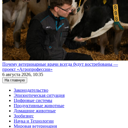
Почему ветеринарные врачи всегда будут востребованы —
проект «Агропрофессии»
6 августа 2026, 10:35
На главную
Законодательство
Эпизоотическая ситуация
Цифровые системы
Продуктивные животные
Домашние животные
Зообизнес
Наука и Технологии
Мировая ветеринария