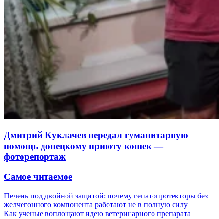
Дмитрий Куклачев передал гуманитарную
помощь донецкому приюту кошек —
фоторепортаж
Самое читаемое
Печень под двойной защитой: почему гепатопротекторы без
желчегонного компонента работают не в полную силу
Как ученые воплощают идею ветеринарного препарата