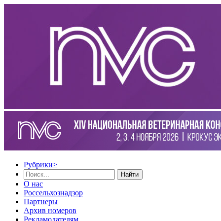
Рубрики
>
Найти
О нас
Россельхознадзор
Партнеры
Архив номеров
Рекламодателям