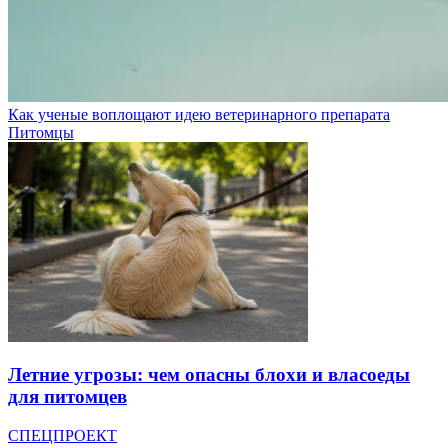
Как ученые воплощают идею ветеринарного препарата
Питомцы
Летние угрозы: чем опасны блохи и власоеды
для питомцев
СПЕЦПРОЕКТ