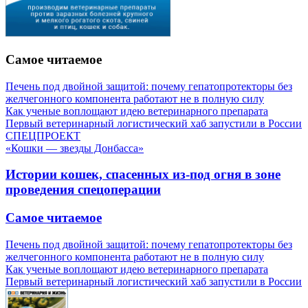
Самое читаемое
Печень под двойной защитой: почему гепатопротекторы без
желчегонного компонента работают не в полную силу
Как ученые воплощают идею ветеринарного препарата
Первый ветеринарный логистический хаб запустили в России
СПЕЦПРОЕКТ
«Кошки — звезды Донбасса»
Истории кошек, спасенных из-под огня в зоне
проведения спецоперации
Самое читаемое
Печень под двойной защитой: почему гепатопротекторы без
желчегонного компонента работают не в полную силу
Как ученые воплощают идею ветеринарного препарата
Первый ветеринарный логистический хаб запустили в России