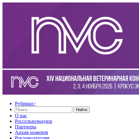
Рубрики
>
Найти
О нас
Россельхознадзор
Партнеры
Архив номеров
Рекламодателям