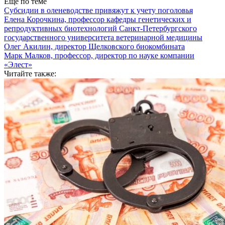
Еще по теме
Субсидии в оленеводстве привяжут к учету поголовья
Елена Корочкина, профессор кафедры генетических и
репродуктивных биотехнологий Санкт-Петербургского
государственного университета ветеринарной медицины
Олег Акилин, директор Щелковского биокомбината
Марк Малков, профессор, директор по науке компании
«Элест»
Читайте также: