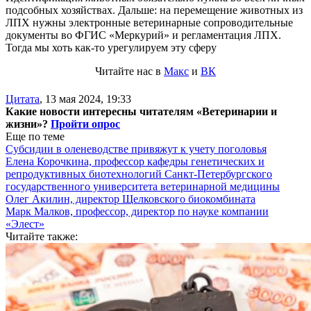
подсобных хозяйствах. Дальше: на перемещение животных из
ЛПХ нужны электронные ветеринарные сопроводительные
документы во ФГИС «Меркурий» и регламентация ЛПХ.
Тогда мы хоть как-то урегулируем эту сферу
Читайте нас в
Макс
и
ВК
Цитата
,
13 мая 2024, 19:33
Какие новости интересны читателям «Ветеринарии и
жизни»?
Пройти опрос
Еще по теме
Субсидии в оленеводстве привяжут к учету поголовья
Елена Корочкина, профессор кафедры генетических и
репродуктивных биотехнологий Санкт-Петербургского
государственного университета ветеринарной медицины
Олег Акилин, директор Щелковского биокомбината
Марк Малков, профессор, директор по науке компании
«Элест»
Читайте также: