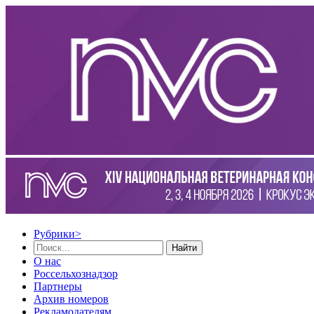
Рубрики
>
Найти
О нас
Россельхознадзор
Партнеры
Архив номеров
Рекламодателям