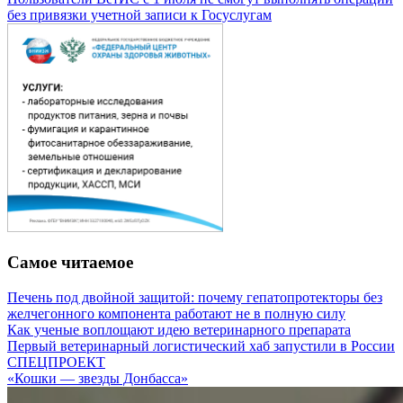
без привязки учетной записи к Госуслугам
Самое читаемое
Печень под двойной защитой: почему гепатопротекторы без
желчегонного компонента работают не в полную силу
Как ученые воплощают идею ветеринарного препарата
Первый ветеринарный логистический хаб запустили в России
СПЕЦПРОЕКТ
«Кошки — звезды Донбасса»