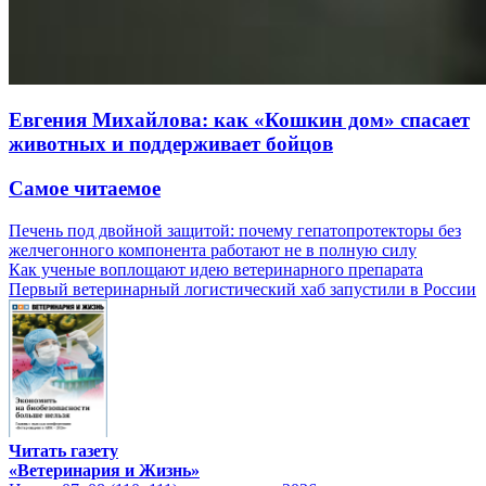
Евгения Михайлова: как «Кошкин дом» спасает
животных и поддерживает бойцов
Самое читаемое
Печень под двойной защитой: почему гепатопротекторы без
желчегонного компонента работают не в полную силу
Как ученые воплощают идею ветеринарного препарата
Первый ветеринарный логистический хаб запустили в России
Читать газету
«Ветеринария и Жизнь»