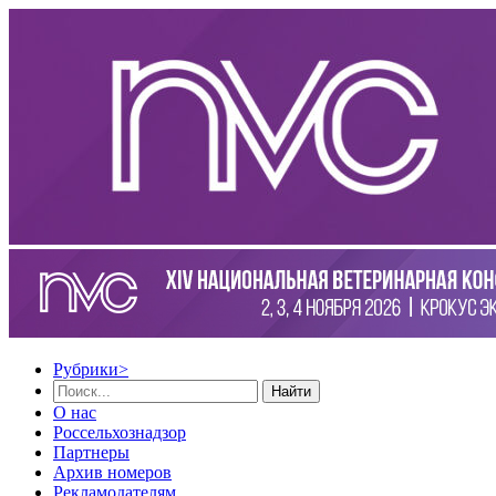
Рубрики
>
Найти
О нас
Россельхознадзор
Партнеры
Архив номеров
Рекламодателям