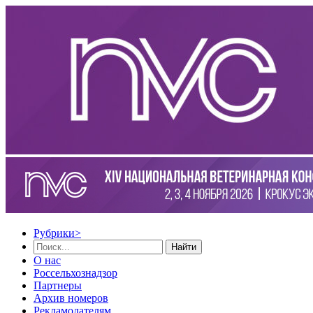
Рубрики
>
Найти
О нас
Россельхознадзор
Партнеры
Архив номеров
Рекламодателям