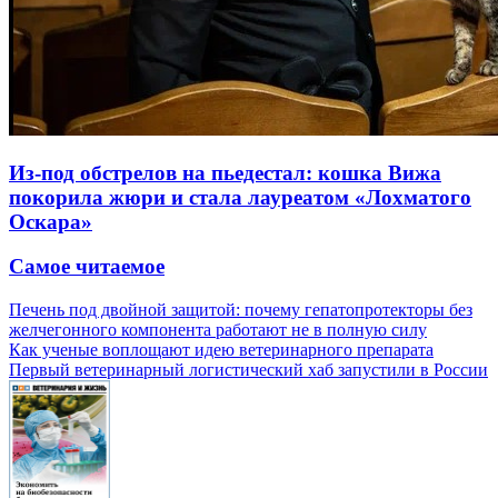
Из-под обстрелов на пьедестал: кошка Вижа
покорила жюри и стала лауреатом «Лохматого
Оскара»
Самое читаемое
Печень под двойной защитой: почему гепатопротекторы без
желчегонного компонента работают не в полную силу
Как ученые воплощают идею ветеринарного препарата
Первый ветеринарный логистический хаб запустили в России