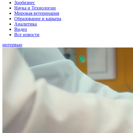
Зообизнес
Наука и Технологии
Мировая ветеринария
Образование и карьера
Аналитика
Видео
Все новости
интервью