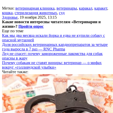
Метки:
ветеринарная клиника
,
ветеринары
,
каракал
,
каракет
,
кошка
,
стерилизация животных
,
суд
Здоровье
,
19 ноября 2025, 13:15
Какие новости интересны читателям «Ветеринарии и
жизни»?
Пройти опрос
Еще по теме
Как мы два месяца искали йорка и едва не купили собаку с
опасной мутацией
Доля российских ветеринарных кардиопрепаратов за четыре
года выросла в 7 раз — RNC Pharma
Лед не спасет: почему замороженные лакомства для собак
опасны в жару
Почему собакам не ставят виниры: ветеринар — о мифах
вокруг «голливудской улыбки»
Читайте также: