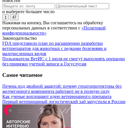
новостей
и выберите большее число
1
47
Нажимая на кнопку, Вы соглашаетесь на обработку
персональных данных в соответствии с
«Политикой
конфиденциальности»
Законодательство
FDA представило план по расширению разработки
ветпрепаратов для животных с редкими болезнями и
малочисленных видов
Пользователи ВетИС с 1 июля не смогут выполнять операции
без привязки учетной записи к Госуслугам
Самое читаемое
Печень под двойной защитой: почему гепатопротекторы без
желчегонного компонента работают не в полную силу
Как ученые воплощают идею ветеринарного препарата
Первый ветеринарный логистический хаб запустили в России