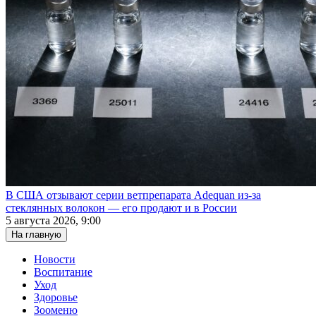
В США отзывают серии ветпрепарата Adequan из-за
стеклянных волокон — его продают и в России
5 августа 2026, 9:00
На главную
Новости
Воспитание
Уход
Здоровье
Зооменю