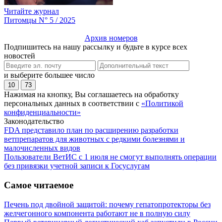
Читайте журнал
Питомцы N° 5 / 2025
Архив номеров
Подпишитесь на нашу рассылку и будьте в курсе всех
новостей
и выберите большее число
10
73
Нажимая на кнопку, Вы соглашаетесь на обработку
персональных данных в соответствии с
«Политикой
конфиденциальности»
Законодательство
FDA представило план по расширению разработки
ветпрепаратов для животных с редкими болезнями и
малочисленных видов
Пользователи ВетИС с 1 июля не смогут выполнять операции
без привязки учетной записи к Госуслугам
Самое читаемое
Печень под двойной защитой: почему гепатопротекторы без
желчегонного компонента работают не в полную силу