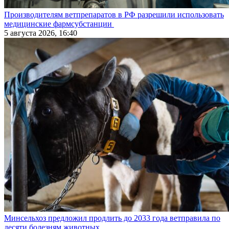
Производителям ветпрепаратов в РФ разрешили использовать
медицинские фармсубстанции
5 августа 2026, 16:40
Минсельхоз предложил продлить до 2033 года ветправила по
десяти болезням животных