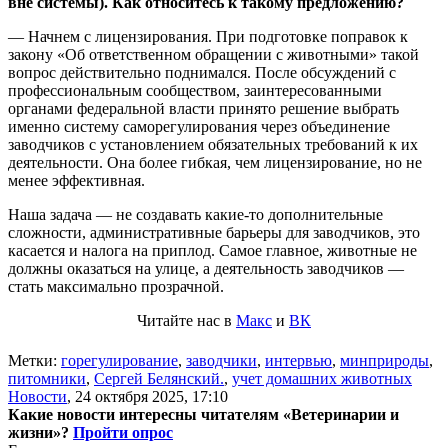
вне системы). Как относитесь к такому предложению?
— Начнем с лицензирования. При подготовке поправок к
закону «Об ответственном обращении с животными» такой
вопрос действительно поднимался. После обсуждений с
профессиональным сообществом, заинтересованными
органами федеральной власти принято решение выбрать
именно систему саморегулирования через объединение
заводчиков с установлением обязательных требований к их
деятельности. Она более гибкая, чем лицензирование, но не
менее эффективная.
Наша задача — не создавать какие-то дополнительные
сложности, административные барьеры для заводчиков, это
касается и налога на приплод. Самое главное, животные не
должны оказаться на улице, а деятельность заводчиков —
стать максимально прозрачной.
Читайте нас в
Макс
и
ВК
Метки:
горегулирование
,
заводчики
,
интервью
,
минприроды
,
питомники
,
Сергей Белянский.
,
учет домашних животных
Новости
,
24 октября 2025, 17:10
Какие новости интересны читателям «Ветеринарии и
жизни»?
Пройти опрос