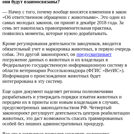
они будут взаимосвязаны?
— Начну с того, почему вообще вносятся изменения в закон
«Об ответственном обращении с животными». Это один из
самых молодых законов, он принят в декабре 2018 года. За
семь лет накопилась правоприменительная практика,
появились моменты, которые нужно дорабатывать.
Кроме регулирования деятельности заводчиков, вводится
обязательный учет и маркировка животных, в первую очередь
собак. Это другой законопроект, он
предусматривает
погружение данных о животных и их владельцах в
Федеральную государственную информационную систему в
области ветеринарии Россельхознадзора (ФГИС «ВетИС»).
Информация о происхождении животных будет
интегрирована в эту систему.
Еще один документ наделяет регионы полномочиями
разрабатывать и утверждать порядки изъятия животных и
передачи их в приюты или новым владельцам в случаях,
предусмотренных законодательством РФ. Четвертый
законопроект регулирует деятельность центров реабилитации
животных, это даст возможность спасать травмированных
особей без лишних административных процедур.
Все это в комплексе позволит сократить количество