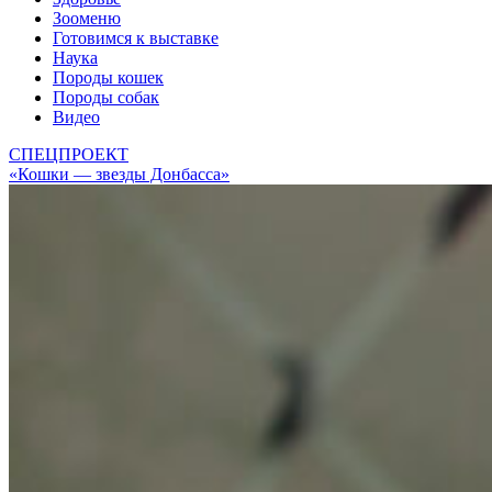
Зооменю
Готовимся к выставке
Наука
Породы кошек
Породы собак
Видео
СПЕЦПРОЕКТ
«Кошки — звезды Донбасса»