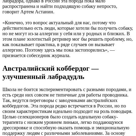
лабрадора, однако в России эта порода пока мало
распространена и найти подходящую собаку непросто,
говорит Артем Астанин.
«Конечно, это вопрос актуальный для нас, потому что
действительно есть люди, которые хотели бы получить собаку,
но не могут из-за аллергии у себя или у родных и близких. В
этом плане золотистый ретривер мог бы решить проблему, но,
как показывает практика, в ряде случаев он вызывает
аллергию. Поэтому здесь мы пока застопорились», —
признается собеседник журнала.
Австралийский коббердог —
улучшенный лабрадудль
Школа не боится экспериментировать с разными породами, и
есть среди них совсем не типичные для работы проводника.
Так, ведутся переговоры с заводчиками австралийских
коббердогов. Эта порода редко встречается в России, но по
своим характеристикам идеально подходит на роль поводыря.
Целью селекционеров было создать идеальную собаку-
терапевта с низким уровнем линьки, легко поддающуюся
дрессировке и способную оказать помощь и эмоциональную
поддержку людям с различными заболеваниями. За основу