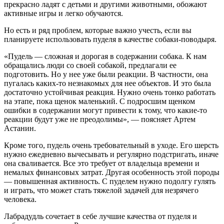
прекрасно ладят с детьми и другими животными, обожают
активные игры и легко обучаются.
Но есть и ряд проблем, которые важно учесть, если вы
планируете использовать пуделя в качестве собаки-поводыря.
«Пудель — сложная и дорогая в содержании собака. К нам
обращались люди со своей собакой, предлагали ее
подготовить. Но у нее уже были реакции. В частности, она
пугалась каких-то незнакомых для нее объектов. И это была
достаточно устойчивая реакция. Нужно очень тонко работать
на этапе, пока щенок маленький. С подросшим щенком
ошибки в содержании могут привести к тому, что какие-то
реакции будут уже не преодолимы», — поясняет Артем
Астанин.
Кроме того, пудель очень требовательный в уходе. Его шерсть
нужно ежедневно вычесывать и регулярно подстригать, иначе
она сваливается. Все это требует от владельца времени и
немалых финансовых затрат. Другая особенность этой породы
— повышенная активность. С пуделем нужно подолгу гулять
и играть, что может стать тяжелой задачей для незрячего
человека.
Лабрадудль сочетает в себе лучшие качества от пуделя и