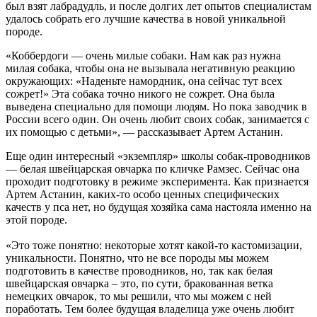
был взят лабрадудль, и после долгих лет опытов специалистам
удалось собрать его лучшие качества в новой уникальной
породе.
«Коббердоги — очень милые собаки. Нам как раз нужна
милая собака, чтобы она не вызывала негативную реакцию
окружающих: «Наденьте намордник, она сейчас тут всех
сожрет!» Эта собака точно никого не сожрет. Она была
выведена специально для помощи людям. Но пока заводчик в
России всего один. Он очень любит своих собак, занимается с
их помощью с детьми», — рассказывает Артем Астанин.
Еще один интересный «экземпляр» школы собак-проводников
— белая швейцарская овчарка по кличке Рамзес. Сейчас она
проходит подготовку в режиме эксперимента. Как признается
Артем Астанин, каких-то особо ценных специфических
качеств у пса нет, но будущая хозяйка сама настояла именно на
этой породе.
«Это тоже понятно: некоторые хотят какой-то кастомизации,
уникальности. Понятно, что не все породы мы можем
подготовить в качестве проводников, но, так как белая
швейцарская овчарка – это, по сути, бракованная ветка
немецких овчарок, то мы решили, что мы можем с ней
поработать. Тем более будущая владелица уже очень любит