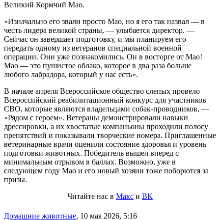
Великий Кормчий Мао.
«Изначально его звали просто Мао, но я его так назвал — в
честь лидера великой страны, — улыбается директор. —
Сейчас он завершает подготовку, и мы планируем его
передать одному из ветеранов специальной военной
операции. Они уже познакомились. Он в восторге от Мао!
Мао — это пушистое облако, которое в два раза больше
любого лабрадора, который у нас есть».
В начале апреля Всероссийское общество слепых провело
Всероссийский реабилитационный конкурс для участников
СВО, которые являются владельцами собак-проводников, —
«Рядом с героем». Ветераны демонстрировали навыки
дрессировки, а их хвостатые компаньоны проходили полосу
препятствий и показывали творческие номера. Приглашенные
ветеринарные врачи оценили состояние здоровья и уровень
подготовки животных. Победитель вышел вперед с
минимальным отрывом в баллах. Возможно, уже в
следующем году Мао и его новый хозяин тоже поборются за
призы.
Читайте нас в
Макс
и
ВК
Домашние животные
,
10 мая 2026, 5:16