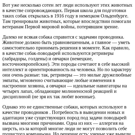
Вот уже несколько сотен лет люди используют этих животных
в качестве сопровождающих. Первая школа для подготовки
таких собак открылась в 1916 году в немецком Ольденбурге.
Там тренировали животных, которые впоследствии помогали
ветеранам Первой мировой войны, потерявшим зрение.
Далеко не всякая собака справится с задачами проводника.
Животное должно быть уравновешенным, а главное — уметь
самостоятельно принимать решения в моменте. Как правило,
в качестве собак-поводырей используются ретриверы
(лабрадоры, голдены) и овчарки (немецкие,
восточноевропейские). Эти породы сочетают в себе высокий
интеллект и ориентированность на человека. Но по характеру
они очень разные: так, ретриверы — это милые дружелюбные
эмпаты, мгновенно считывающие любые изменения в
настроении хозяина, а овчарки — идеальные навигаторы на
четырех лапах, обладающие молниеносной реакцией и
дисциплиной (не зря их так любят военные).
Однако это не единственные собаки, которых используют в
качестве проводников . Потребность в выведении новых и
адаптации уже существующих пород под задачи поводырей
вызвана многими причинами. Одна из них — аллергия на
шерсть, из-за которой многие люди не могут позволить себе
пушистого компаньона. Но решение есть: ученые уже вывели