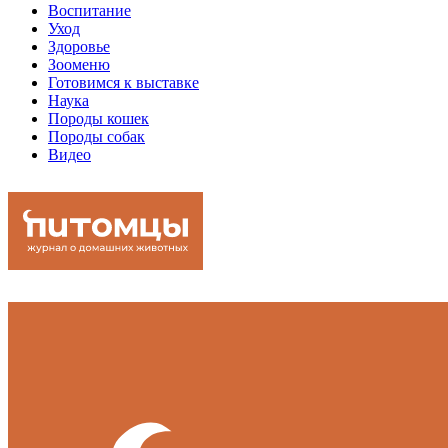
Воспитание
Уход
Здоровье
Зооменю
Готовимся к выставке
Наука
Породы кошек
Породы собак
Видео