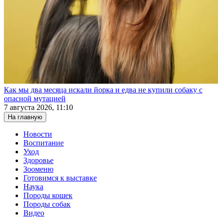
Как мы два месяца искали йорка и едва не купили собаку с
опасной мутацией
7 августа 2026, 11:10
На главную
Новости
Воспитание
Уход
Здоровье
Зооменю
Готовимся к выставке
Наука
Породы кошек
Породы собак
Видео