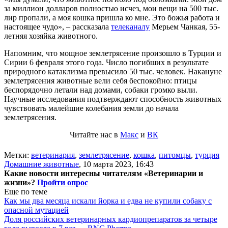
за миллион долларов полностью исчез, мои вещи на 500 тыс.
лир пропали, а моя кошка пришла ко мне. Это божья работа и
настоящее чудо», – рассказала
телеканалу
Мерьем Чанкая, 55-
летняя хозяйка животного.
Напомним, что мощное землетрясение произошло в Турции и
Сирии 6 февраля этого года. Число погибших в результате
природного катаклизма превысило 50 тыс. человек. Накануне
землетрясения животные вели себя беспокойно: птицы
беспорядочно летали над домами, собаки громко выли.
Научные исследования подтверждают способность животных
чувствовать малейшие колебания земли до начала
землетрясения.
Читайте нас в
Макс
и
ВК
Метки:
ветеринария
,
землетрясение
,
кошка
,
питомцы
,
турция
Домашние животные
,
10 марта 2023, 16:43
Какие новости интересны читателям «Ветеринарии и
жизни»?
Пройти опрос
Еще по теме
Как мы два месяца искали йорка и едва не купили собаку с
опасной мутацией
Доля российских ветеринарных кардиопрепаратов за четыре