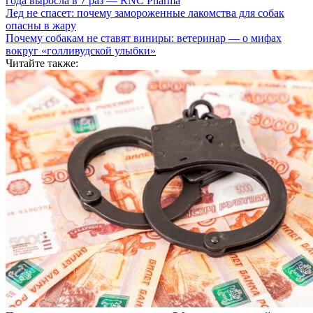
года выросла в 7 раз — RNC Pharma
Лед не спасет: почему замороженные лакомства для собак
опасны в жару
Почему собакам не ставят виниры: ветеринар — о мифах
вокруг «голливудской улыбки»
Читайте также: