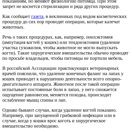
показаниям, но меняют физиологию питомца. При этом
запрет не коснется стерилизации и ряда других процедур.
Как сообщает
газета
, в веклиниках под видом косметических
процедур до сих пор проводят операции, которые калечат
животных.
Речь о таких процедурах, как, например, онихэктомия
(ампутация когтей у кошек) или тендонэктомия (удаление
участка сухожилия, чтобы животное не могло выпускать
когти). Такие хирургические вмешательства обычно проводят
по просьбе владельцев, чтобы питомцы не портили мебель.
В российской Ассоциации практикующих ветеринарных
врачей пояснили, что удаление конечных фаланг на лапах у
кошек приводит к нарушению деятельности всего опорно-
двигательного аппарата. Животное после такой операции
испытывает постоянные боли в лапах, у него снижается
ощущение равновесия, меняется походка, происходит
ослабление мышц спины и лап.
Однако бывают случаи, когда удаление когтей показано.
Например, при запущенной грибковой инфекции или в
случае, когда у кошки врос коготь и хирургическое
вмешательство необходимо.