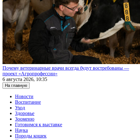
Почему ветеринарные врачи всегда будут востребованы —
проект «Агропрофессии»
6 августа 2026, 10:35
На главную
Новости
Воспитание
Уход
Здоровье
Зооменю
Готовимся к выставке
Наука
Породы кошек