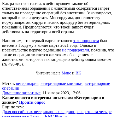
Как разъясняет газета, в действующем законе об
ответственном обращении с животными содержится запрет
только на проведение операций без анестезии. Законопроект,
который внесли депутаты Мосгордумы, дополняет эту
норму запретом хирургических процедур без ветеринарных
показаний. Предполагается, что такой запрет будет
действовать на территории всей страны.
Напомним, что первый вариант такого
законопроекта
был
внесен в Госдуму в конце марта 2021 года. Однако в
правительстве первую редакцию
не поддержали
, пояснив, что
такие операции являются жестоким обращением с
животными, которое и так запрещено действующим законом
(№ 498-ФЗ).
Читайте нас в
Макс
и
ВК
Метки:
ветеринария
,
ветеринарные клиники
,
ветеринарные
операции
Домашние животные
,
11 января 2023, 12:06
Какие новости интересны читателям «Ветеринарии и
жизни»?
Пройти опрос
Еще по теме
Доля российских ветеринарных кардиопрепаратов за четыре
года выросла в 7 раз — RNC Pharma