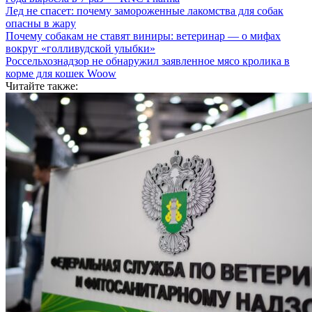
Лед не спасет: почему замороженные лакомства для собак
опасны в жару
Почему собакам не ставят виниры: ветеринар — о мифах
вокруг «голливудской улыбки»
Россельхознадзор не обнаружил заявленное мясо кролика в
корме для кошек Woow
Читайте также: